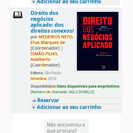
Adicionar ao seu carrinho
Direito dos
negócios
aplicado: dos
direitos conexos/
por
ME
DE
IROS
NETO,
Elias
Marques
de
[Coor
de
nador]
|
SIMÃO
FILHO,
Adalberto
[Coor
de
nador]
.
Editora:
São Paulo:
Almedina,
2016
Disponibilida
de
:
Itens disponíveis para empréstimo:
[
Número
de
chamada:
342.2 D598
]
(2).
Reservar
Adicionar ao seu carrinho
Não encontrou o
que procura?