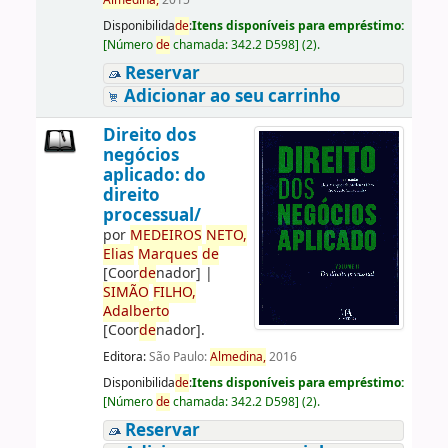
Almedina,
2015
Disponibilida
de
:
Itens disponíveis para empréstimo:
[
Número
de
chamada:
342.2 D598
]
(2).
Reservar
Adicionar ao seu carrinho
Direito dos
negócios
aplicado: do
direito
processual/
por
ME
DE
IROS
NETO,
Elias
Marques
de
[Coor
de
nador]
|
SIMÃO
FILHO,
Adalberto
[Coor
de
nador]
.
Editora:
São Paulo:
Almedina,
2016
Disponibilida
de
:
Itens disponíveis para empréstimo:
[
Número
de
chamada:
342.2 D598
]
(2).
Reservar