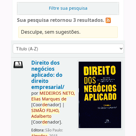
Filtre sua pesquisa
Sua pesquisa retornou 3 resultados.
Desculpe, sem sugestões.
Direito dos
negócios
aplicado: do
direito
empresarial/
por
ME
DE
IROS
NETO,
Elias
Marques
de
[Coor
de
nador]
|
SIMÃO
FILHO,
Adalberto
[Coor
de
nador]
.
Editora:
São Paulo: