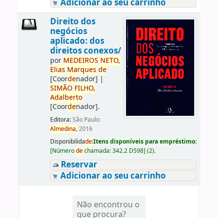
Adicionar ao seu carrinho
Direito dos
negócios
aplicado: dos
direitos conexos/
por
ME
DE
IROS
NETO,
Elias
Marques
de
[Coor
de
nador]
|
SIMÃO
FILHO,
Adalberto
[Coor
de
nador]
.
Editora:
São Paulo:
Almedina,
2016
Disponibilida
de
:
Itens disponíveis para empréstimo:
[
Número
de
chamada:
342.2 D598
]
(2).
Reservar
Adicionar ao seu carrinho
Não encontrou o
que procura?