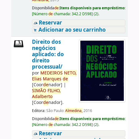
Almedina,
2015
Disponibilida
de
:
Itens disponíveis para empréstimo:
[
Número
de
chamada:
342.2 D598
]
(2).
Reservar
Adicionar ao seu carrinho
Direito dos
negócios
aplicado: do
direito
processual/
por
ME
DE
IROS
NETO,
Elias
Marques
de
[Coor
de
nador]
|
SIMÃO
FILHO,
Adalberto
[Coor
de
nador]
.
Editora:
São Paulo:
Almedina,
2016
Disponibilida
de
:
Itens disponíveis para empréstimo:
[
Número
de
chamada:
342.2 D598
]
(2).
Reservar