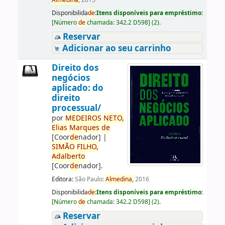
Almedina,
2015
Disponibilida
de
:
Itens disponíveis para empréstimo:
[
Número
de
chamada:
342.2 D598
]
(2).
Reservar
Adicionar ao seu carrinho
Direito dos
negócios
aplicado: do
direito
processual/
por
ME
DE
IROS
NETO,
Elias
Marques
de
[Coor
de
nador]
|
SIMÃO
FILHO,
Adalberto
[Coor
de
nador]
.
Editora:
São Paulo:
Almedina,
2016
Disponibilida
de
:
Itens disponíveis para empréstimo:
[
Número
de
chamada:
342.2 D598
]
(2).
Reservar