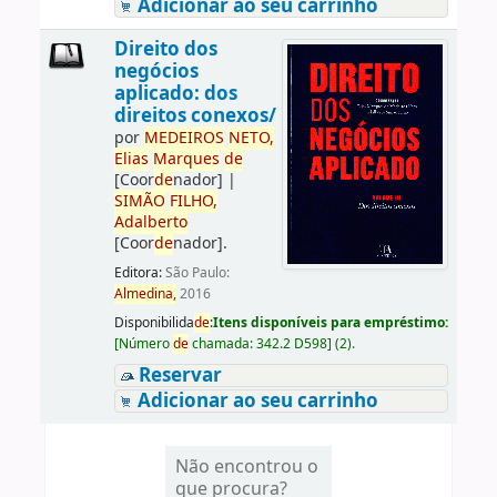
Adicionar ao seu carrinho
Direito dos
negócios
aplicado: dos
direitos conexos/
por
ME
DE
IROS
NETO,
Elias
Marques
de
[Coor
de
nador]
|
SIMÃO
FILHO,
Adalberto
[Coor
de
nador]
.
Editora:
São Paulo:
Almedina,
2016
Disponibilida
de
:
Itens disponíveis para empréstimo:
[
Número
de
chamada:
342.2 D598
]
(2).
Reservar
Adicionar ao seu carrinho
Não encontrou o
que procura?