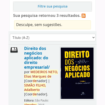
Filtre sua pesquisa
Sua pesquisa retornou 3 resultados.
Desculpe, sem sugestões.
Direito dos
negócios
aplicado: do
direito
empresarial/
por
ME
DE
IROS
NETO,
Elias
Marques
de
[Coor
de
nador]
|
SIMÃO
FILHO,
Adalberto
[Coor
de
nador]
.
Editora:
São Paulo: