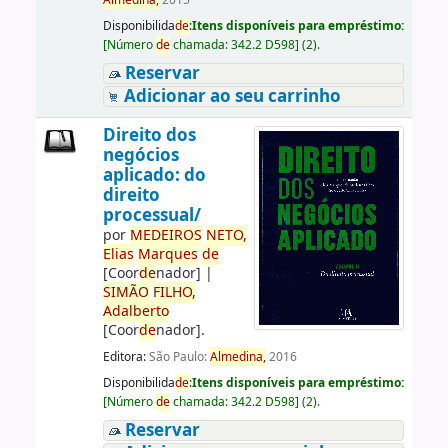
Almedina,
2015
Disponibilida
de
:
Itens disponíveis para empréstimo:
[
Número
de
chamada:
342.2 D598
]
(2).
Reservar
Adicionar ao seu carrinho
Direito dos
negócios
aplicado: do
direito
processual/
por
ME
DE
IROS
NETO,
Elias
Marques
de
[Coor
de
nador]
|
SIMÃO
FILHO,
Adalberto
[Coor
de
nador]
.
Editora:
São Paulo:
Almedina,
2016
Disponibilida
de
:
Itens disponíveis para empréstimo:
[
Número
de
chamada:
342.2 D598
]
(2).
Reservar