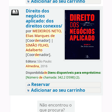
Adicionar ao seu carrinho
Direito dos
negócios
aplicado: dos
direitos conexos/
por
ME
DE
IROS
NETO,
Elias
Marques
de
[Coor
de
nador]
|
SIMÃO
FILHO,
Adalberto
[Coor
de
nador]
.
Editora:
São Paulo:
Almedina,
2016
Disponibilida
de
:
Itens disponíveis para empréstimo:
[
Número
de
chamada:
342.2 D598
]
(2).
Reservar
Adicionar ao seu carrinho
Não encontrou o
que procura?