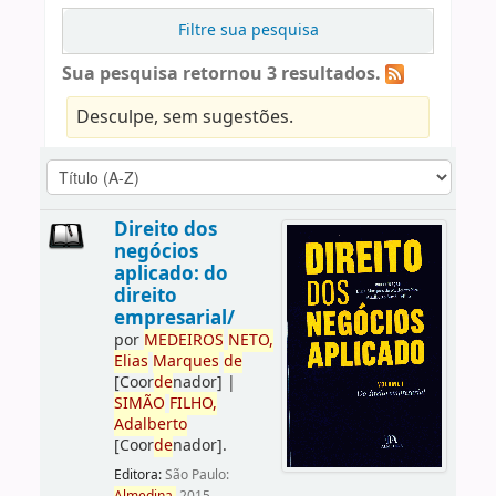
Filtre sua pesquisa
Sua pesquisa retornou 3 resultados.
Desculpe, sem sugestões.
Direito dos
negócios
aplicado: do
direito
empresarial/
por
ME
DE
IROS
NETO,
Elias
Marques
de
[Coor
de
nador]
|
SIMÃO
FILHO,
Adalberto
[Coor
de
nador]
.
Editora:
São Paulo: