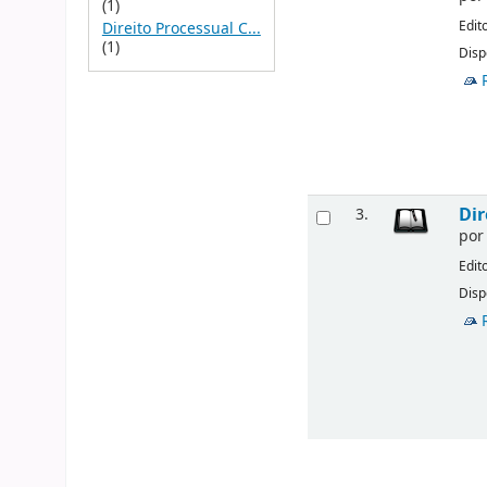
(1)
Edit
Direito Processual C...
(1)
Disp
Dir
3.
po
Edit
Disp