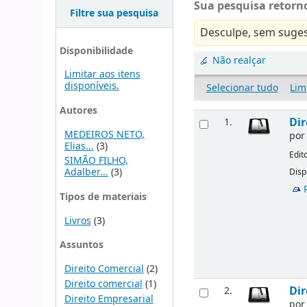
Sua pesquisa retorno
Filtre sua pesquisa
Desculpe, sem suges
Disponibilidade
Não realçar
Limitar aos itens
disponíveis.
Selecionar tudo
Lim
Autores
Dir
1.
MEDEIROS NETO,
po
Elias...
(3)
Edit
SIMÃO FILHO,
Adalber...
(3)
Disp
Tipos de materiais
Livros
(3)
Assuntos
Direito Comercial
(2)
Direito comercial
(1)
Dir
2.
Direito Empresarial
po