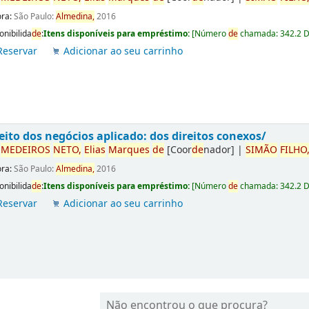
ora:
São Paulo:
Almedina,
2016
onibilida
de
:
Itens disponíveis para empréstimo:
[
Número
de
chamada:
342.2 
Reservar
Adicionar ao seu carrinho
eito dos negócios aplicado: dos direitos conexos/
r
ME
DE
IROS
NETO,
Elias
Marques
de
[Coor
de
nador]
|
SIMÃO
FILHO
ora:
São Paulo:
Almedina,
2016
onibilida
de
:
Itens disponíveis para empréstimo:
[
Número
de
chamada:
342.2 
Reservar
Adicionar ao seu carrinho
Não encontrou o que procura?