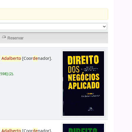
,
Adalberto
[Coor
de
nador]
.
D598
]
(2).
,
Adalberto
[Coor
de
nador]
.