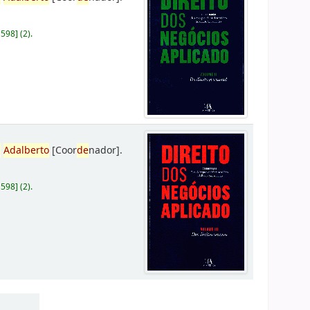
D598
]
(2).
,
Adalberto
[Coor
de
nador]
.
D598
]
(2).