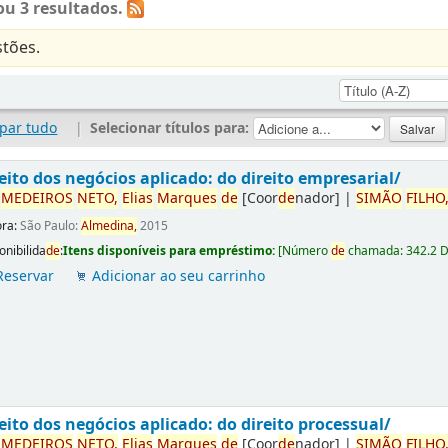
u 3 resultados.
tões.
par tudo
|
Selecionar títulos para:
eito dos negócios aplicado: do direito empresarial/
r
ME
DE
IROS
NETO,
Elias
Marques
de
[Coor
de
nador]
|
SIMÃO
FILHO
ora:
São Paulo:
Almedina,
2015
onibilida
de
:
Itens disponíveis para empréstimo:
[
Número
de
chamada:
342.2 
Reservar
Adicionar ao seu carrinho
eito dos negócios aplicado: do direito processual/
r
ME
DE
IROS
NETO,
Elias
Marques
de
[Coor
de
nador]
|
SIMÃO
FILHO