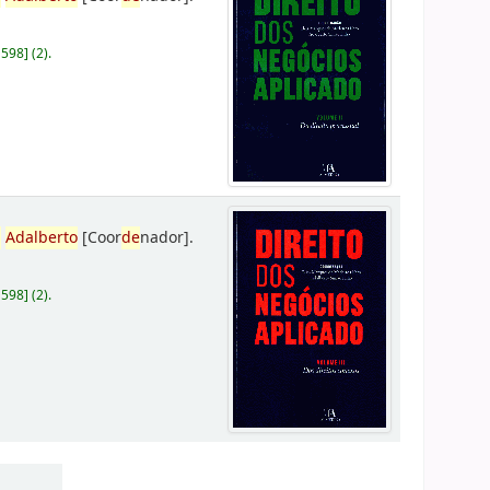
D598
]
(2).
,
Adalberto
[Coor
de
nador]
.
D598
]
(2).