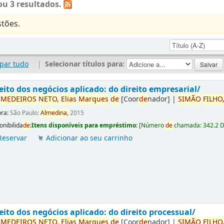
u 3 resultados.
tões.
par tudo
|
Selecionar títulos para:
eito dos negócios aplicado: do direito empresarial/
r
ME
DE
IROS
NETO,
Elias
Marques
de
[Coor
de
nador]
|
SIMÃO
FILHO
ora:
São Paulo:
Almedina,
2015
onibilida
de
:
Itens disponíveis para empréstimo:
[
Número
de
chamada:
342.2 
Reservar
Adicionar ao seu carrinho
eito dos negócios aplicado: do direito processual/
r
ME
DE
IROS
NETO,
Elias
Marques
de
[Coor
de
nador]
|
SIMÃO
FILHO