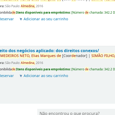
ora:
São Paulo:
Almedina,
2016
onibilida
de
:
Itens disponíveis para empréstimo:
[
Número
de
chamada:
342.2 
Reservar
Adicionar ao seu carrinho
eito dos negócios aplicado: dos direitos conexos/
r
ME
DE
IROS
NETO,
Elias
Marques
de
[Coor
de
nador]
|
SIMÃO
FILHO
ora:
São Paulo:
Almedina,
2016
onibilida
de
:
Itens disponíveis para empréstimo:
[
Número
de
chamada:
342.2 
Reservar
Adicionar ao seu carrinho
Não encontrou o que procura?