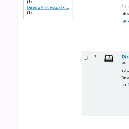
(1)
Edit
Direito Processual C...
(1)
Disp
Dir
3.
po
Edit
Disp