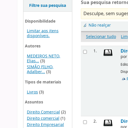
Sua pesquisa retorno
Filtre sua pesquisa
Desculpe, sem suges
Disponibilidade
Não realçar
Limitar aos itens
disponíveis.
Selecionar tudo
Lim
Autores
Dir
1.
MEDEIROS NETO,
po
Elias...
(3)
Edit
SIMÃO FILHO,
Adalber...
(3)
Disp
Tipos de materiais
Livros
(3)
Assuntos
Direito Comercial
(2)
Direito comercial
(1)
Dir
2.
Direito Empresarial
po