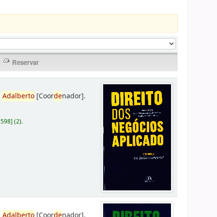
,
Adalberto
[Coor
de
nador]
.
D598
]
(2).
,
Adalberto
[Coor
de
nador]
.