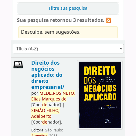
Filtre sua pesquisa
Sua pesquisa retornou 3 resultados.
Desculpe, sem sugestões.
Direito dos
negócios
aplicado: do
direito
empresarial/
por
ME
DE
IROS
NETO,
Elias
Marques
de
[Coor
de
nador]
|
SIMÃO
FILHO,
Adalberto
[Coor
de
nador]
.
Editora:
São Paulo: