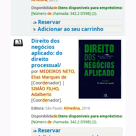
Almedina,
2015
Disponibilida
de
:
Itens disponíveis para empréstimo:
[
Número
de
chamada:
342.2 D598
]
(2).
Reservar
Adicionar ao seu carrinho
Direito dos
negócios
aplicado: do
direito
processual/
por
ME
DE
IROS
NETO,
Elias
Marques
de
[Coor
de
nador]
|
SIMÃO
FILHO,
Adalberto
[Coor
de
nador]
.
Editora:
São Paulo:
Almedina,
2016
Disponibilida
de
:
Itens disponíveis para empréstimo:
[
Número
de
chamada:
342.2 D598
]
(2).
Reservar