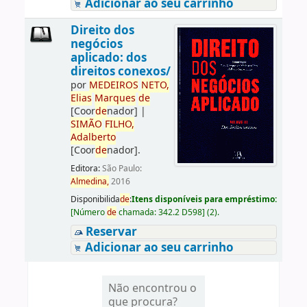
Adicionar ao seu carrinho
Direito dos
negócios
aplicado: dos
direitos conexos/
por
ME
DE
IROS
NETO,
Elias
Marques
de
[Coor
de
nador]
|
SIMÃO
FILHO,
Adalberto
[Coor
de
nador]
.
Editora:
São Paulo:
Almedina,
2016
Disponibilida
de
:
Itens disponíveis para empréstimo:
[
Número
de
chamada:
342.2 D598
]
(2).
Reservar
Adicionar ao seu carrinho
Não encontrou o
que procura?