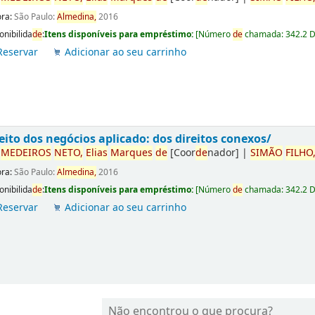
ora:
São Paulo:
Almedina,
2016
onibilida
de
:
Itens disponíveis para empréstimo:
[
Número
de
chamada:
342.2 
Reservar
Adicionar ao seu carrinho
eito dos negócios aplicado: dos direitos conexos/
r
ME
DE
IROS
NETO,
Elias
Marques
de
[Coor
de
nador]
|
SIMÃO
FILHO
ora:
São Paulo:
Almedina,
2016
onibilida
de
:
Itens disponíveis para empréstimo:
[
Número
de
chamada:
342.2 
Reservar
Adicionar ao seu carrinho
Não encontrou o que procura?