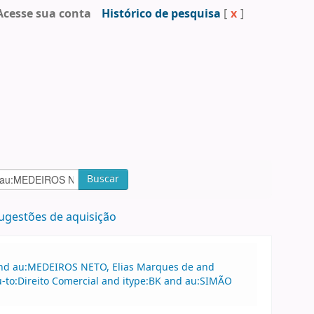
Acesse sua conta
Histórico de pesquisa
[
x
]
Buscar
ugestões de aquisição
 and au:MEDEIROS NETO, Elias Marques de and
-to:Direito Comercial and itype:BK and au:SIMÃO