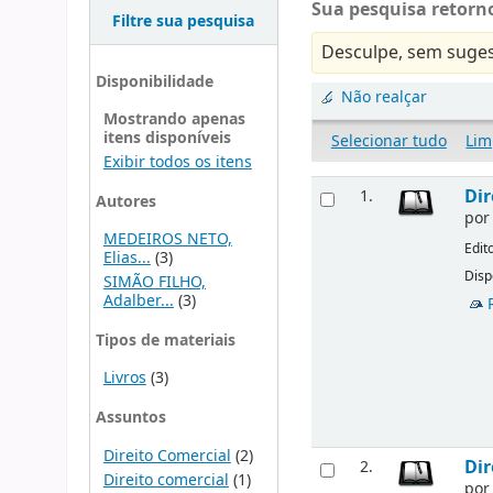
Sua pesquisa retorno
Filtre sua pesquisa
Desculpe, sem suges
Disponibilidade
Não realçar
Mostrando apenas
itens disponíveis
Selecionar tudo
Lim
Exibir todos os itens
Dir
1.
Autores
po
MEDEIROS NETO,
Edit
Elias...
(3)
Disp
SIMÃO FILHO,
Adalber...
(3)
Tipos de materiais
Livros
(3)
Assuntos
Direito Comercial
(2)
Dir
2.
Direito comercial
(1)
po