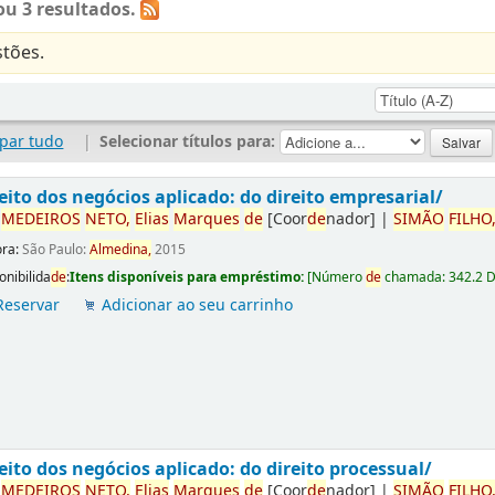
u 3 resultados.
tões.
par tudo
|
Selecionar títulos para:
eito dos negócios aplicado: do direito empresarial/
r
ME
DE
IROS
NETO,
Elias
Marques
de
[Coor
de
nador]
|
SIMÃO
FILHO
ora:
São Paulo:
Almedina,
2015
onibilida
de
:
Itens disponíveis para empréstimo:
[
Número
de
chamada:
342.2 
Reservar
Adicionar ao seu carrinho
eito dos negócios aplicado: do direito processual/
r
ME
DE
IROS
NETO,
Elias
Marques
de
[Coor
de
nador]
|
SIMÃO
FILHO