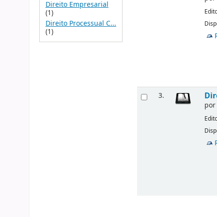
Direito Empresarial
Edit
(1)
Direito Processual C...
Disp
(1)
Dir
3.
po
Edit
Disp