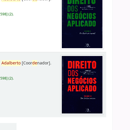
D598
]
(2).
,
Adalberto
[Coor
de
nador]
.
D598
]
(2).