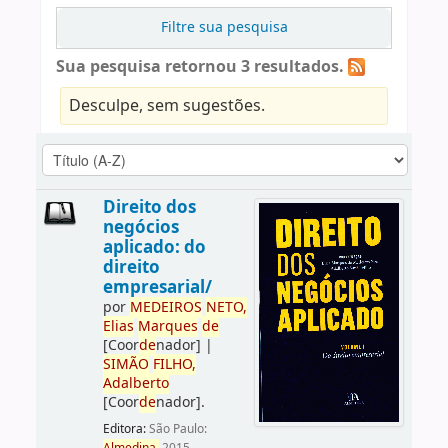
Filtre sua pesquisa
Sua pesquisa retornou 3 resultados.
Desculpe, sem sugestões.
Direito dos
negócios
aplicado: do
direito
empresarial/
por
ME
DE
IROS
NETO,
Elias
Marques
de
[Coor
de
nador]
|
SIMÃO
FILHO,
Adalberto
[Coor
de
nador]
.
Editora:
São Paulo: