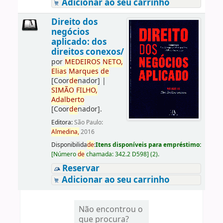
Adicionar ao seu carrinho
Direito dos
negócios
aplicado: dos
direitos conexos/
por
ME
DE
IROS
NETO,
Elias
Marques
de
[Coor
de
nador]
|
SIMÃO
FILHO,
Adalberto
[Coor
de
nador]
.
Editora:
São Paulo:
Almedina,
2016
Disponibilida
de
:
Itens disponíveis para empréstimo:
[
Número
de
chamada:
342.2 D598
]
(2).
Reservar
Adicionar ao seu carrinho
Não encontrou o
que procura?