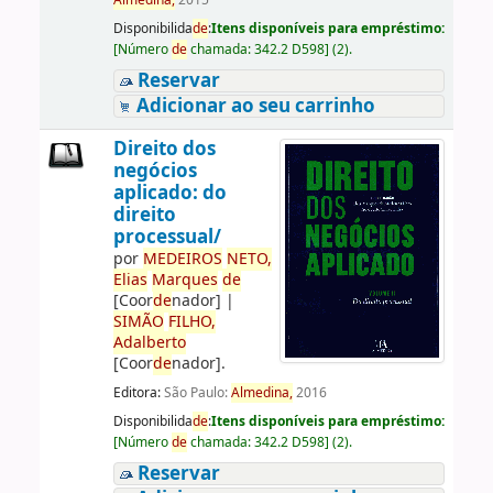
Almedina,
2015
Disponibilida
de
:
Itens disponíveis para empréstimo:
[
Número
de
chamada:
342.2 D598
]
(2).
Reservar
Adicionar ao seu carrinho
Direito dos
negócios
aplicado: do
direito
processual/
por
ME
DE
IROS
NETO,
Elias
Marques
de
[Coor
de
nador]
|
SIMÃO
FILHO,
Adalberto
[Coor
de
nador]
.
Editora:
São Paulo:
Almedina,
2016
Disponibilida
de
:
Itens disponíveis para empréstimo:
[
Número
de
chamada:
342.2 D598
]
(2).
Reservar