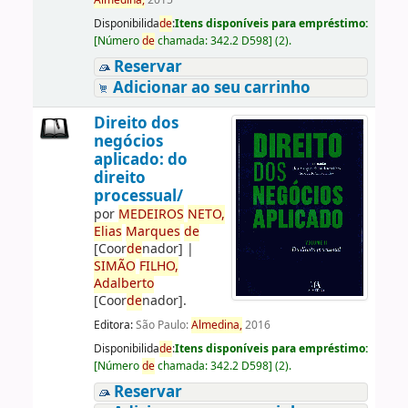
Almedina,
2015
Disponibilida
de
:
Itens disponíveis para empréstimo:
[
Número
de
chamada:
342.2 D598
]
(2).
Reservar
Adicionar ao seu carrinho
Direito dos
negócios
aplicado: do
direito
processual/
por
ME
DE
IROS
NETO,
Elias
Marques
de
[Coor
de
nador]
|
SIMÃO
FILHO,
Adalberto
[Coor
de
nador]
.
Editora:
São Paulo:
Almedina,
2016
Disponibilida
de
:
Itens disponíveis para empréstimo:
[
Número
de
chamada:
342.2 D598
]
(2).
Reservar