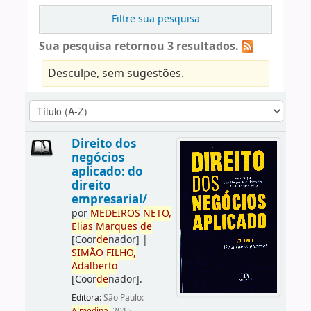
Filtre sua pesquisa
Sua pesquisa retornou 3 resultados.
Desculpe, sem sugestões.
Direito dos
negócios
aplicado: do
direito
empresarial/
por
ME
DE
IROS
NETO,
Elias
Marques
de
[Coor
de
nador]
|
SIMÃO
FILHO,
Adalberto
[Coor
de
nador]
.
Editora:
São Paulo: