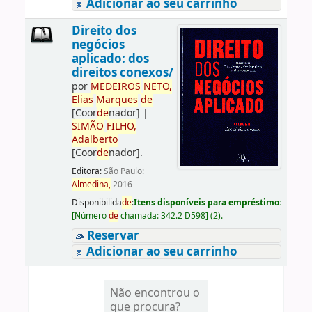
Adicionar ao seu carrinho
Direito dos
negócios
aplicado: dos
direitos conexos/
por
ME
DE
IROS
NETO,
Elias
Marques
de
[Coor
de
nador]
|
SIMÃO
FILHO,
Adalberto
[Coor
de
nador]
.
Editora:
São Paulo:
Almedina,
2016
Disponibilida
de
:
Itens disponíveis para empréstimo:
[
Número
de
chamada:
342.2 D598
]
(2).
Reservar
Adicionar ao seu carrinho
Não encontrou o
que procura?