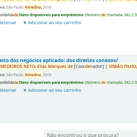
ora:
São Paulo:
Almedina,
2016
onibilida
de
:
Itens disponíveis para empréstimo:
[
Número
de
chamada:
342.2 
Reservar
Adicionar ao seu carrinho
eito dos negócios aplicado: dos direitos conexos/
r
ME
DE
IROS
NETO,
Elias
Marques
de
[Coor
de
nador]
|
SIMÃO
FILHO
ora:
São Paulo:
Almedina,
2016
onibilida
de
:
Itens disponíveis para empréstimo:
[
Número
de
chamada:
342.2 
Reservar
Adicionar ao seu carrinho
Não encontrou o que procura?