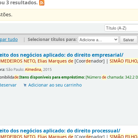
u 3 resultados.
tões.
par tudo
|
Selecionar títulos para:
eito dos negócios aplicado: do direito empresarial/
r
ME
DE
IROS
NETO,
Elias
Marques
de
[Coor
de
nador]
|
SIMÃO
FILHO
ora:
São Paulo:
Almedina,
2015
onibilida
de
:
Itens disponíveis para empréstimo:
[
Número
de
chamada:
342.2 
Reservar
Adicionar ao seu carrinho
eito dos negócios aplicado: do direito processual/
r
ME
DE
IROS
NETO,
Elias
Marques
de
[Coor
de
nador]
|
SIMÃO
FILHO