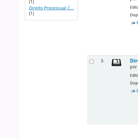
(1)
Edit
Direito Processual C...
(1)
Disp
Dir
3.
po
Edit
Disp