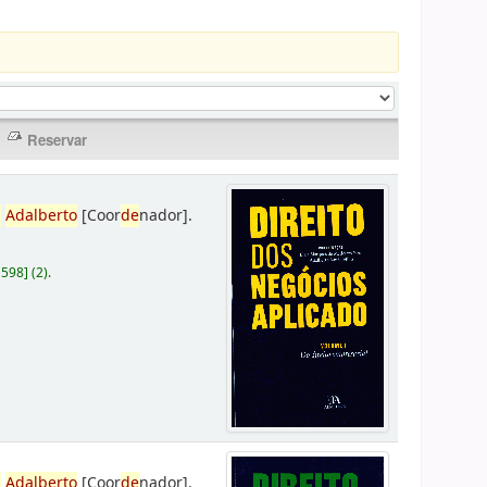
,
Adalberto
[Coor
de
nador]
.
D598
]
(2).
,
Adalberto
[Coor
de
nador]
.