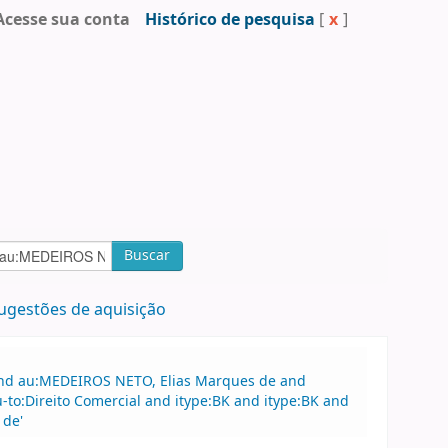
Acesse sua conta
Histórico de pesquisa
[
x
]
Buscar
ugestões de aquisição
 and au:MEDEIROS NETO, Elias Marques de and
to:Direito Comercial and itype:BK and itype:BK and
 de'