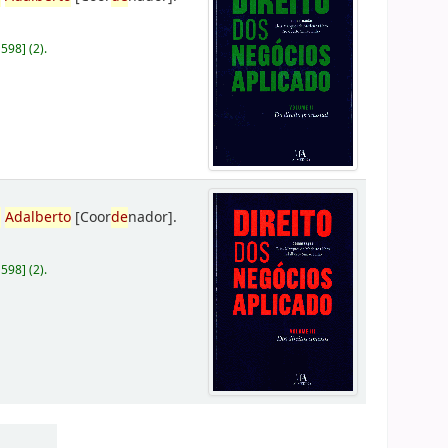
D598
]
(2).
,
Adalberto
[Coor
de
nador]
.
D598
]
(2).