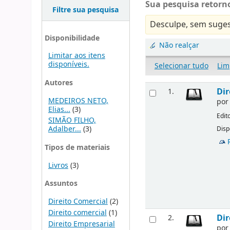
Sua pesquisa retorno
Filtre sua pesquisa
Desculpe, sem suges
Disponibilidade
Não realçar
Limitar aos itens
disponíveis.
Selecionar tudo
Lim
Autores
Dir
1.
MEDEIROS NETO,
po
Elias...
(3)
Edit
SIMÃO FILHO,
Adalber...
(3)
Disp
Tipos de materiais
Livros
(3)
Assuntos
Direito Comercial
(2)
Direito comercial
(1)
Dir
2.
Direito Empresarial
po