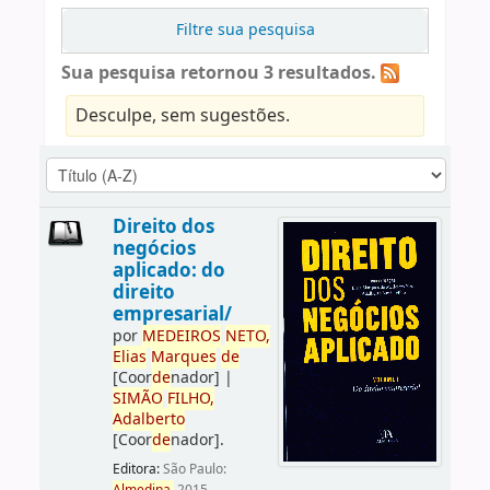
Filtre sua pesquisa
Sua pesquisa retornou 3 resultados.
Desculpe, sem sugestões.
Direito dos
negócios
aplicado: do
direito
empresarial/
por
ME
DE
IROS
NETO,
Elias
Marques
de
[Coor
de
nador]
|
SIMÃO
FILHO,
Adalberto
[Coor
de
nador]
.
Editora:
São Paulo: