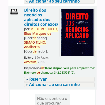
Adicionar ao seu carrinho
Direito dos
negócios
aplicado: dos
direitos conexos/
por
ME
DE
IROS
NETO,
Elias
Marques
de
[Coor
de
nador]
|
SIMÃO
FILHO,
Adalberto
[Coor
de
nador]
.
Editora:
São Paulo:
Almedina,
2016
Disponibilida
de
:
Itens disponíveis para empréstimo:
[
Número
de
chamada:
342.2 D598
]
(2).
Reservar
Adicionar ao seu carrinho
Não encontrou o
que procura?