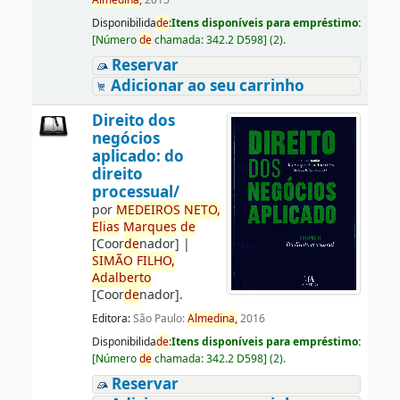
Almedina,
2015
Disponibilida
de
:
Itens disponíveis para empréstimo:
[
Número
de
chamada:
342.2 D598
]
(2).
Reservar
Adicionar ao seu carrinho
Direito dos
negócios
aplicado: do
direito
processual/
por
ME
DE
IROS
NETO,
Elias
Marques
de
[Coor
de
nador]
|
SIMÃO
FILHO,
Adalberto
[Coor
de
nador]
.
Editora:
São Paulo:
Almedina,
2016
Disponibilida
de
:
Itens disponíveis para empréstimo:
[
Número
de
chamada:
342.2 D598
]
(2).
Reservar