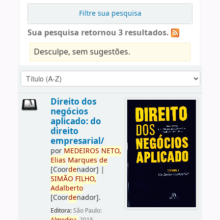
Filtre sua pesquisa
Sua pesquisa retornou 3 resultados.
Desculpe, sem sugestões.
Direito dos
negócios
aplicado: do
direito
empresarial/
por
ME
DE
IROS
NETO,
Elias
Marques
de
[Coor
de
nador]
|
SIMÃO
FILHO,
Adalberto
[Coor
de
nador]
.
Editora:
São Paulo: