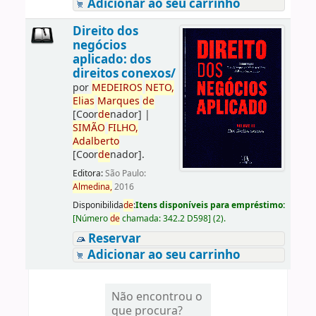
Adicionar ao seu carrinho
Direito dos
negócios
aplicado: dos
direitos conexos/
por
ME
DE
IROS
NETO,
Elias
Marques
de
[Coor
de
nador]
|
SIMÃO
FILHO,
Adalberto
[Coor
de
nador]
.
Editora:
São Paulo:
Almedina,
2016
Disponibilida
de
:
Itens disponíveis para empréstimo:
[
Número
de
chamada:
342.2 D598
]
(2).
Reservar
Adicionar ao seu carrinho
Não encontrou o
que procura?