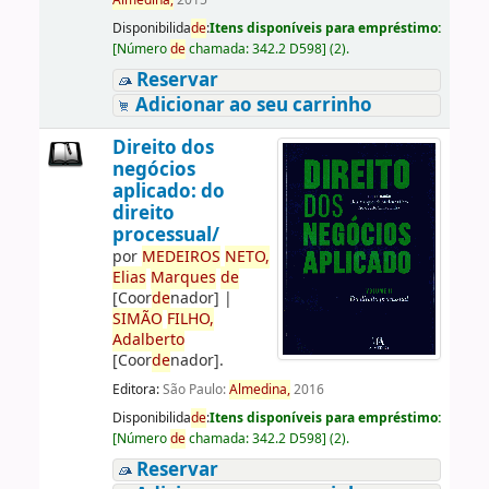
Almedina,
2015
Disponibilida
de
:
Itens disponíveis para empréstimo:
[
Número
de
chamada:
342.2 D598
]
(2).
Reservar
Adicionar ao seu carrinho
Direito dos
negócios
aplicado: do
direito
processual/
por
ME
DE
IROS
NETO,
Elias
Marques
de
[Coor
de
nador]
|
SIMÃO
FILHO,
Adalberto
[Coor
de
nador]
.
Editora:
São Paulo:
Almedina,
2016
Disponibilida
de
:
Itens disponíveis para empréstimo:
[
Número
de
chamada:
342.2 D598
]
(2).
Reservar