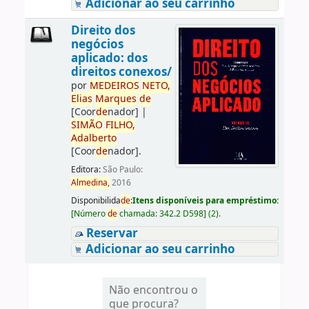
Adicionar ao seu carrinho
Direito dos
negócios
aplicado: dos
direitos conexos/
por
ME
DE
IROS
NETO,
Elias
Marques
de
[Coor
de
nador]
|
SIMÃO
FILHO,
Adalberto
[Coor
de
nador]
.
Editora:
São Paulo:
Almedina,
2016
Disponibilida
de
:
Itens disponíveis para empréstimo:
[
Número
de
chamada:
342.2 D598
]
(2).
Reservar
Adicionar ao seu carrinho
Não encontrou o
que procura?