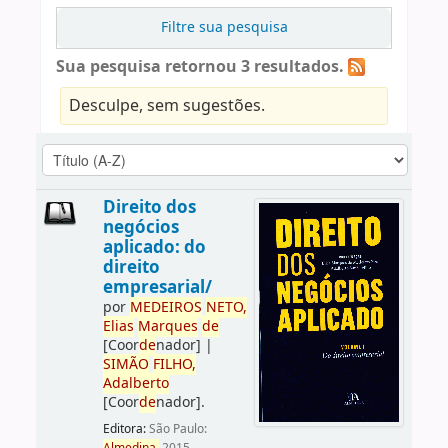
Filtre sua pesquisa
Sua pesquisa retornou 3 resultados.
Desculpe, sem sugestões.
Direito dos
negócios
aplicado: do
direito
empresarial/
por
ME
DE
IROS
NETO,
Elias
Marques
de
[Coor
de
nador]
|
SIMÃO
FILHO,
Adalberto
[Coor
de
nador]
.
Editora:
São Paulo: