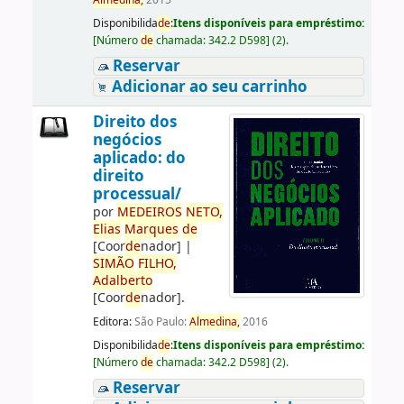
Almedina,
2015
Disponibilida
de
:
Itens disponíveis para empréstimo:
[
Número
de
chamada:
342.2 D598
]
(2).
Reservar
Adicionar ao seu carrinho
Direito dos
negócios
aplicado: do
direito
processual/
por
ME
DE
IROS
NETO,
Elias
Marques
de
[Coor
de
nador]
|
SIMÃO
FILHO,
Adalberto
[Coor
de
nador]
.
Editora:
São Paulo:
Almedina,
2016
Disponibilida
de
:
Itens disponíveis para empréstimo:
[
Número
de
chamada:
342.2 D598
]
(2).
Reservar