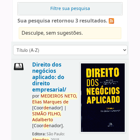
Filtre sua pesquisa
Sua pesquisa retornou 3 resultados.
Desculpe, sem sugestões.
Direito dos
negócios
aplicado: do
direito
empresarial/
por
ME
DE
IROS
NETO,
Elias
Marques
de
[Coor
de
nador]
|
SIMÃO
FILHO,
Adalberto
[Coor
de
nador]
.
Editora:
São Paulo: