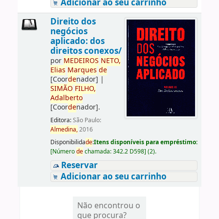
Adicionar ao seu carrinho
Direito dos
negócios
aplicado: dos
direitos conexos/
por
ME
DE
IROS
NETO,
Elias
Marques
de
[Coor
de
nador]
|
SIMÃO
FILHO,
Adalberto
[Coor
de
nador]
.
Editora:
São Paulo:
Almedina,
2016
Disponibilida
de
:
Itens disponíveis para empréstimo:
[
Número
de
chamada:
342.2 D598
]
(2).
Reservar
Adicionar ao seu carrinho
Não encontrou o
que procura?