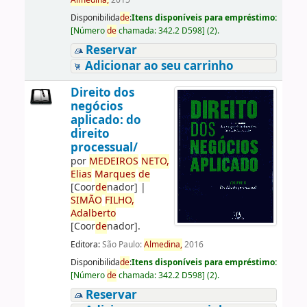
Almedina,
2015
Disponibilida
de
:
Itens disponíveis para empréstimo:
[
Número
de
chamada:
342.2 D598
]
(2).
Reservar
Adicionar ao seu carrinho
Direito dos
negócios
aplicado: do
direito
processual/
por
ME
DE
IROS
NETO,
Elias
Marques
de
[Coor
de
nador]
|
SIMÃO
FILHO,
Adalberto
[Coor
de
nador]
.
Editora:
São Paulo:
Almedina,
2016
Disponibilida
de
:
Itens disponíveis para empréstimo:
[
Número
de
chamada:
342.2 D598
]
(2).
Reservar