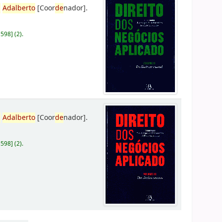
,
Adalberto
[Coor
de
nador]
.
D598
]
(2).
,
Adalberto
[Coor
de
nador]
.
D598
]
(2).