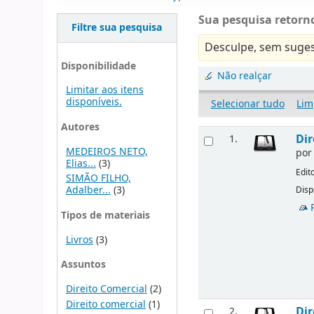
Sua pesquisa retorno
Filtre sua pesquisa
Desculpe, sem suges
Disponibilidade
Não realçar
Limitar aos itens
disponíveis.
Selecionar tudo
Lim
Autores
Dir
1.
MEDEIROS NETO,
po
Elias...
(3)
Edit
SIMÃO FILHO,
Adalber...
(3)
Disp
Tipos de materiais
Livros
(3)
Assuntos
Direito Comercial
(2)
Direito comercial
(1)
Dir
2.