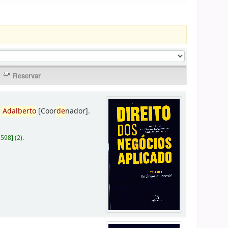
,
Adalberto
[Coor
de
nador]
.
D598
]
(2).