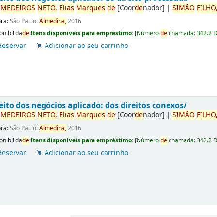
r
ME
DE
IROS
NETO,
Elias
Marques
de
[Coor
de
nador]
|
SIMÃO
FILHO
ora:
São Paulo:
Almedina,
2016
onibilida
de
:
Itens disponíveis para empréstimo:
[
Número
de
chamada:
342.2 
Reservar
Adicionar ao seu carrinho
eito dos negócios aplicado: dos direitos conexos/
r
ME
DE
IROS
NETO,
Elias
Marques
de
[Coor
de
nador]
|
SIMÃO
FILHO
ora:
São Paulo:
Almedina,
2016
onibilida
de
:
Itens disponíveis para empréstimo:
[
Número
de
chamada:
342.2 
Reservar
Adicionar ao seu carrinho