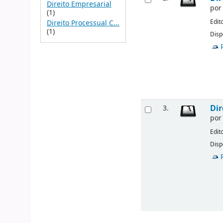
Direito Empresarial
po
(1)
Edit
Direito Processual C...
(1)
Disp
Dir
3.
po
Edit
Disp