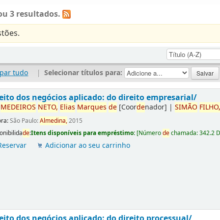
u 3 resultados.
tões.
par tudo
|
Selecionar títulos para:
eito dos negócios aplicado: do direito empresarial/
r
ME
DE
IROS
NETO,
Elias
Marques
de
[Coor
de
nador]
|
SIMÃO
FILHO
ora:
São Paulo:
Almedina,
2015
onibilida
de
:
Itens disponíveis para empréstimo:
[
Número
de
chamada:
342.2 
Reservar
Adicionar ao seu carrinho
eito dos negócios aplicado: do direito processual/