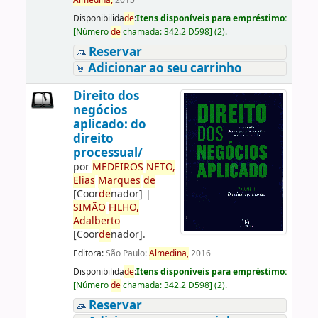
Almedina,
2015
Disponibilida
de
:
Itens disponíveis para empréstimo:
[
Número
de
chamada:
342.2 D598
]
(2).
Reservar
Adicionar ao seu carrinho
Direito dos
negócios
aplicado: do
direito
processual/
por
ME
DE
IROS
NETO,
Elias
Marques
de
[Coor
de
nador]
|
SIMÃO
FILHO,
Adalberto
[Coor
de
nador]
.
Editora:
São Paulo:
Almedina,
2016
Disponibilida
de
:
Itens disponíveis para empréstimo:
[
Número
de
chamada:
342.2 D598
]
(2).
Reservar