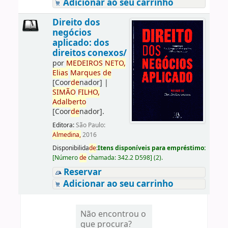
Adicionar ao seu carrinho
Direito dos
negócios
aplicado: dos
direitos conexos/
por
ME
DE
IROS
NETO,
Elias
Marques
de
[Coor
de
nador]
|
SIMÃO
FILHO,
Adalberto
[Coor
de
nador]
.
Editora:
São Paulo:
Almedina,
2016
Disponibilida
de
:
Itens disponíveis para empréstimo:
[
Número
de
chamada:
342.2 D598
]
(2).
Reservar
Adicionar ao seu carrinho
Não encontrou o
que procura?