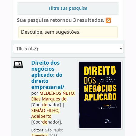
Filtre sua pesquisa
Sua pesquisa retornou 3 resultados.
Desculpe, sem sugestões.
Direito dos
negócios
aplicado: do
direito
empresarial/
por
ME
DE
IROS
NETO,
Elias
Marques
de
[Coor
de
nador]
|
SIMÃO
FILHO,
Adalberto
[Coor
de
nador]
.
Editora:
São Paulo: