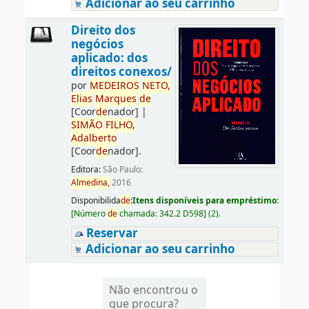
Adicionar ao seu carrinho
Direito dos
negócios
aplicado: dos
direitos conexos/
por
ME
DE
IROS
NETO,
Elias
Marques
de
[Coor
de
nador]
|
SIMÃO
FILHO,
Adalberto
[Coor
de
nador]
.
Editora:
São Paulo:
Almedina,
2016
Disponibilida
de
:
Itens disponíveis para empréstimo:
[
Número
de
chamada:
342.2 D598
]
(2).
Reservar
Adicionar ao seu carrinho
Não encontrou o
que procura?