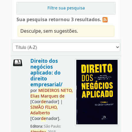
Filtre sua pesquisa
Sua pesquisa retornou 3 resultados.
Desculpe, sem sugestões.
Direito dos
negócios
aplicado: do
direito
empresarial/
por
ME
DE
IROS
NETO,
Elias
Marques
de
[Coor
de
nador]
|
SIMÃO
FILHO,
Adalberto
[Coor
de
nador]
.
Editora:
São Paulo: