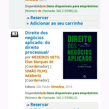
Almedina,
2015
Disponibilida
de
:
Itens disponíveis para empréstimo:
[
Número
de
chamada:
342.2 D598
]
(2).
Reservar
Adicionar ao seu carrinho
Direito dos
negócios
aplicado: do
direito
processual/
por
ME
DE
IROS
NETO,
Elias
Marques
de
[Coor
de
nador]
|
SIMÃO
FILHO,
Adalberto
[Coor
de
nador]
.
Editora:
São Paulo:
Almedina,
2016
Disponibilida
de
:
Itens disponíveis para empréstimo:
[
Número
de
chamada:
342.2 D598
]
(2).
Reservar