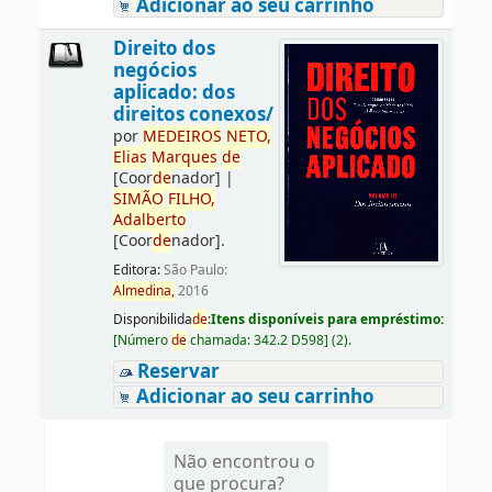
Adicionar ao seu carrinho
Direito dos
negócios
aplicado: dos
direitos conexos/
por
ME
DE
IROS
NETO,
Elias
Marques
de
[Coor
de
nador]
|
SIMÃO
FILHO,
Adalberto
[Coor
de
nador]
.
Editora:
São Paulo:
Almedina,
2016
Disponibilida
de
:
Itens disponíveis para empréstimo:
[
Número
de
chamada:
342.2 D598
]
(2).
Reservar
Adicionar ao seu carrinho
Não encontrou o
que procura?