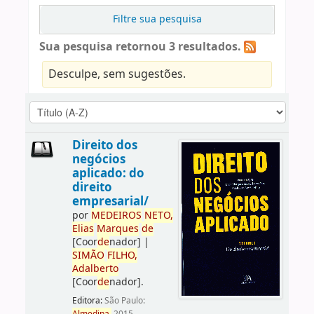
Filtre sua pesquisa
Sua pesquisa retornou 3 resultados.
Desculpe, sem sugestões.
Direito dos
negócios
aplicado: do
direito
empresarial/
por
ME
DE
IROS
NETO,
Elias
Marques
de
[Coor
de
nador]
|
SIMÃO
FILHO,
Adalberto
[Coor
de
nador]
.
Editora:
São Paulo: