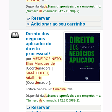
Almedina,
2015
Disponibilida
de
:
Itens disponíveis para empréstimo:
[
Número
de
chamada:
342.2 D598
]
(2).
Reservar
Adicionar ao seu carrinho
Direito dos
negócios
aplicado: do
direito
processual/
por
ME
DE
IROS
NETO,
Elias
Marques
de
[Coor
de
nador]
|
SIMÃO
FILHO,
Adalberto
[Coor
de
nador]
.
Editora:
São Paulo:
Almedina,
2016
Disponibilida
de
:
Itens disponíveis para empréstimo:
[
Número
de
chamada:
342.2 D598
]
(2).
Reservar