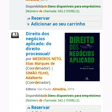
Almedina,
2015
Disponibilida
de
:
Itens disponíveis para empréstimo:
[
Número
de
chamada:
342.2 D598
]
(2).
Reservar
Adicionar ao seu carrinho
Direito dos
negócios
aplicado: do
direito
processual/
por
ME
DE
IROS
NETO,
Elias
Marques
de
[Coor
de
nador]
|
SIMÃO
FILHO,
Adalberto
[Coor
de
nador]
.
Editora:
São Paulo:
Almedina,
2016
Disponibilida
de
:
Itens disponíveis para empréstimo:
[
Número
de
chamada:
342.2 D598
]
(2).
Reservar