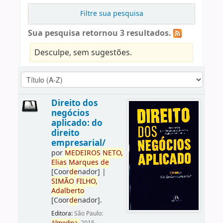
Filtre sua pesquisa
Sua pesquisa retornou 3 resultados.
Desculpe, sem sugestões.
Direito dos
negócios
aplicado: do
direito
empresarial/
por
ME
DE
IROS
NETO,
Elias
Marques
de
[Coor
de
nador]
|
SIMÃO
FILHO,
Adalberto
[Coor
de
nador]
.
Editora:
São Paulo: