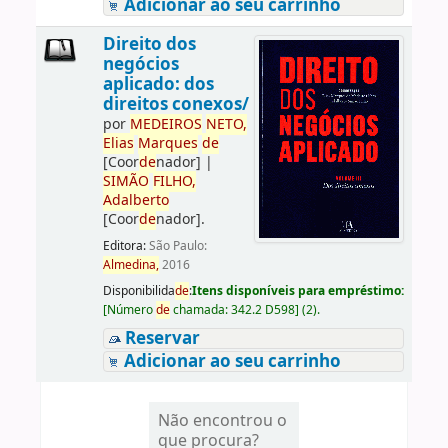
Adicionar ao seu carrinho
Direito dos
negócios
aplicado: dos
direitos conexos/
por
ME
DE
IROS
NETO,
Elias
Marques
de
[Coor
de
nador]
|
SIMÃO
FILHO,
Adalberto
[Coor
de
nador]
.
Editora:
São Paulo:
Almedina,
2016
Disponibilida
de
:
Itens disponíveis para empréstimo:
[
Número
de
chamada:
342.2 D598
]
(2).
Reservar
Adicionar ao seu carrinho
Não encontrou o
que procura?