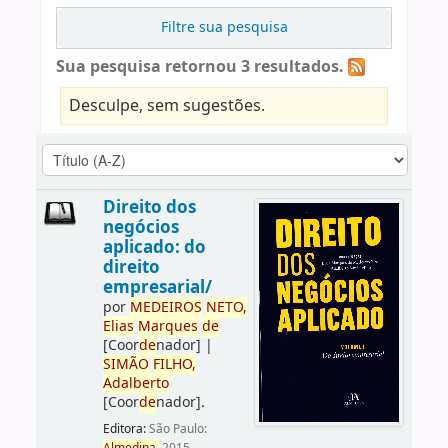
Filtre sua pesquisa
Sua pesquisa retornou 3 resultados.
Desculpe, sem sugestões.
Direito dos
negócios
aplicado: do
direito
empresarial/
por
ME
DE
IROS
NETO,
Elias
Marques
de
[Coor
de
nador]
|
SIMÃO
FILHO,
Adalberto
[Coor
de
nador]
.
Editora:
São Paulo: