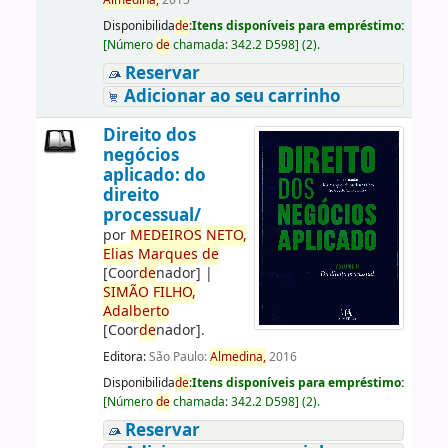
Almedina,
2015
Disponibilida
de
:
Itens disponíveis para empréstimo:
[
Número
de
chamada:
342.2 D598
]
(2).
Reservar
Adicionar ao seu carrinho
Direito dos
negócios
aplicado: do
direito
processual/
por
ME
DE
IROS
NETO,
Elias
Marques
de
[Coor
de
nador]
|
SIMÃO
FILHO,
Adalberto
[Coor
de
nador]
.
Editora:
São Paulo:
Almedina,
2016
Disponibilida
de
:
Itens disponíveis para empréstimo:
[
Número
de
chamada:
342.2 D598
]
(2).
Reservar