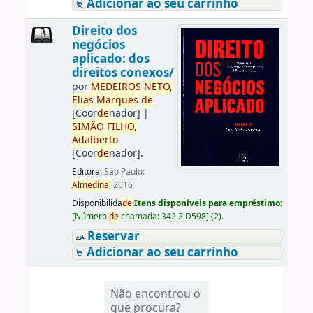
Adicionar ao seu carrinho
Direito dos
negócios
aplicado: dos
direitos conexos/
por
ME
DE
IROS
NETO,
Elias
Marques
de
[Coor
de
nador]
|
SIMÃO
FILHO,
Adalberto
[Coor
de
nador]
.
Editora:
São Paulo:
Almedina,
2016
Disponibilida
de
:
Itens disponíveis para empréstimo:
[
Número
de
chamada:
342.2 D598
]
(2).
Reservar
Adicionar ao seu carrinho
Não encontrou o
que procura?