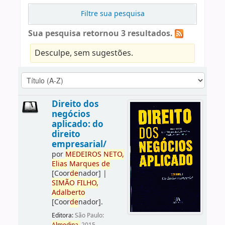
Filtre sua pesquisa
Sua pesquisa retornou 3 resultados.
Desculpe, sem sugestões.
Direito dos
negócios
aplicado: do
direito
empresarial/
por
ME
DE
IROS
NETO,
Elias
Marques
de
[Coor
de
nador]
|
SIMÃO
FILHO,
Adalberto
[Coor
de
nador]
.
Editora:
São Paulo: