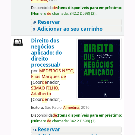
Almedina,
2015
Disponibilida
de
:
Itens disponíveis para empréstimo:
[
Número
de
chamada:
342.2 D598
]
(2).
Reservar
Adicionar ao seu carrinho
Direito dos
negócios
aplicado: do
direito
processual/
por
ME
DE
IROS
NETO,
Elias
Marques
de
[Coor
de
nador]
|
SIMÃO
FILHO,
Adalberto
[Coor
de
nador]
.
Editora:
São Paulo:
Almedina,
2016
Disponibilida
de
:
Itens disponíveis para empréstimo:
[
Número
de
chamada:
342.2 D598
]
(2).
Reservar