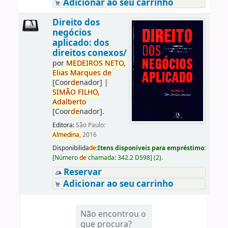
Adicionar ao seu carrinho
Direito dos
negócios
aplicado: dos
direitos conexos/
por
ME
DE
IROS
NETO,
Elias
Marques
de
[Coor
de
nador]
|
SIMÃO
FILHO,
Adalberto
[Coor
de
nador]
.
Editora:
São Paulo:
Almedina,
2016
Disponibilida
de
:
Itens disponíveis para empréstimo:
[
Número
de
chamada:
342.2 D598
]
(2).
Reservar
Adicionar ao seu carrinho
Não encontrou o
que procura?