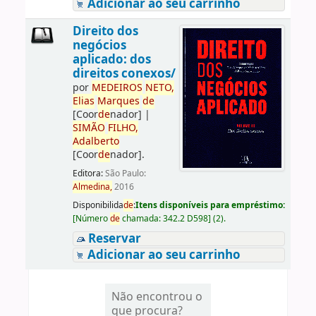
Adicionar ao seu carrinho
Direito dos
negócios
aplicado: dos
direitos conexos/
por
ME
DE
IROS
NETO,
Elias
Marques
de
[Coor
de
nador]
|
SIMÃO
FILHO,
Adalberto
[Coor
de
nador]
.
Editora:
São Paulo:
Almedina,
2016
Disponibilida
de
:
Itens disponíveis para empréstimo:
[
Número
de
chamada:
342.2 D598
]
(2).
Reservar
Adicionar ao seu carrinho
Não encontrou o
que procura?