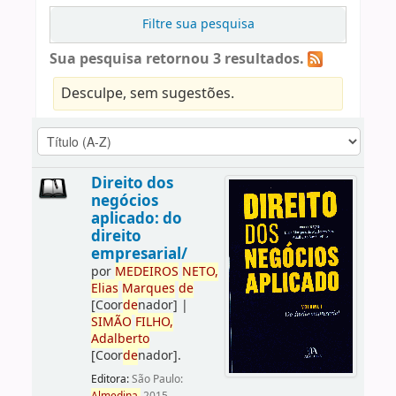
Filtre sua pesquisa
Sua pesquisa retornou 3 resultados.
Desculpe, sem sugestões.
Direito dos
negócios
aplicado: do
direito
empresarial/
por
ME
DE
IROS
NETO,
Elias
Marques
de
[Coor
de
nador]
|
SIMÃO
FILHO,
Adalberto
[Coor
de
nador]
.
Editora:
São Paulo: