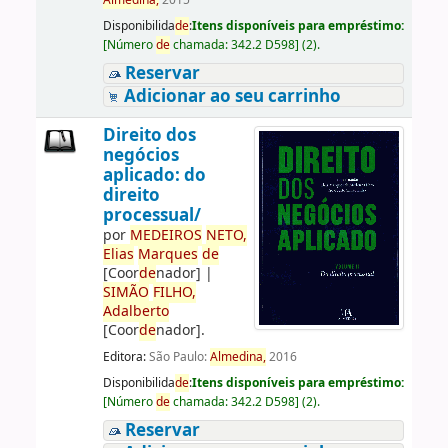
Almedina,
2015
Disponibilida
de
:
Itens disponíveis para empréstimo:
[
Número
de
chamada:
342.2 D598
]
(2).
Reservar
Adicionar ao seu carrinho
Direito dos
negócios
aplicado: do
direito
processual/
por
ME
DE
IROS
NETO,
Elias
Marques
de
[Coor
de
nador]
|
SIMÃO
FILHO,
Adalberto
[Coor
de
nador]
.
Editora:
São Paulo:
Almedina,
2016
Disponibilida
de
:
Itens disponíveis para empréstimo:
[
Número
de
chamada:
342.2 D598
]
(2).
Reservar