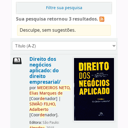
Filtre sua pesquisa
Sua pesquisa retornou 3 resultados.
Desculpe, sem sugestões.
Direito dos
negócios
aplicado: do
direito
empresarial/
por
ME
DE
IROS
NETO,
Elias
Marques
de
[Coor
de
nador]
|
SIMÃO
FILHO,
Adalberto
[Coor
de
nador]
.
Editora:
São Paulo: