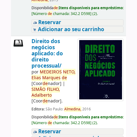
Almedina,
2015
Disponibilida
de
:
Itens disponíveis para empréstimo:
[
Número
de
chamada:
342.2 D598
]
(2).
Reservar
Adicionar ao seu carrinho
Direito dos
negócios
aplicado: do
direito
processual/
por
ME
DE
IROS
NETO,
Elias
Marques
de
[Coor
de
nador]
|
SIMÃO
FILHO,
Adalberto
[Coor
de
nador]
.
Editora:
São Paulo:
Almedina,
2016
Disponibilida
de
:
Itens disponíveis para empréstimo:
[
Número
de
chamada:
342.2 D598
]
(2).
Reservar