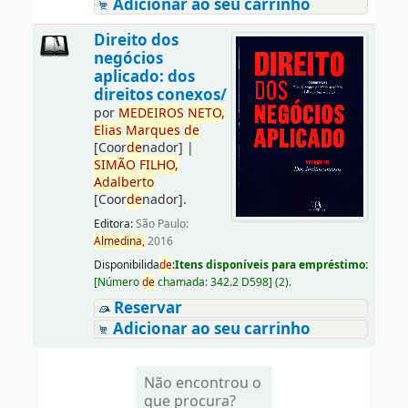
Adicionar ao seu carrinho
Direito dos
negócios
aplicado: dos
direitos conexos/
por
ME
DE
IROS
NETO,
Elias
Marques
de
[Coor
de
nador]
|
SIMÃO
FILHO,
Adalberto
[Coor
de
nador]
.
Editora:
São Paulo:
Almedina,
2016
Disponibilida
de
:
Itens disponíveis para empréstimo:
[
Número
de
chamada:
342.2 D598
]
(2).
Reservar
Adicionar ao seu carrinho
Não encontrou o
que procura?