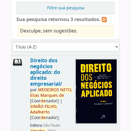
Filtre sua pesquisa
Sua pesquisa retornou 3 resultados.
Desculpe, sem sugestões.
Direito dos
negócios
aplicado: do
direito
empresarial/
por
ME
DE
IROS
NETO,
Elias
Marques
de
[Coor
de
nador]
|
SIMÃO
FILHO,
Adalberto
[Coor
de
nador]
.
Editora:
São Paulo: