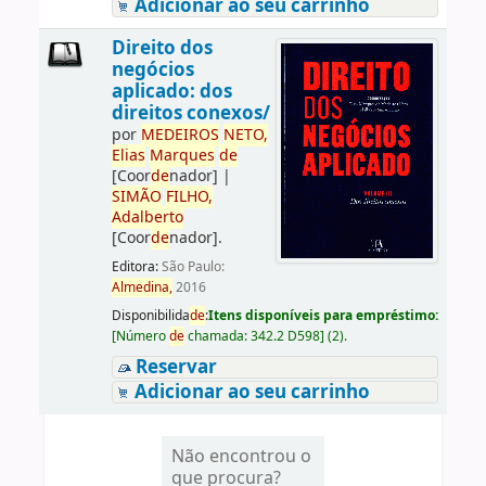
Adicionar ao seu carrinho
Direito dos
negócios
aplicado: dos
direitos conexos/
por
ME
DE
IROS
NETO,
Elias
Marques
de
[Coor
de
nador]
|
SIMÃO
FILHO,
Adalberto
[Coor
de
nador]
.
Editora:
São Paulo:
Almedina,
2016
Disponibilida
de
:
Itens disponíveis para empréstimo:
[
Número
de
chamada:
342.2 D598
]
(2).
Reservar
Adicionar ao seu carrinho
Não encontrou o
que procura?