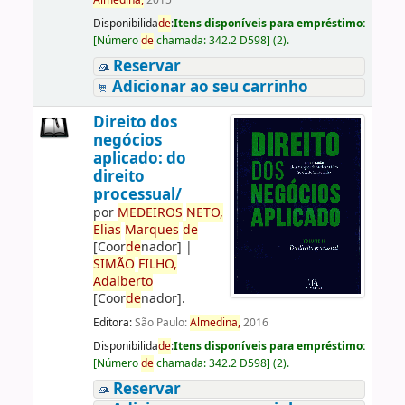
Almedina,
2015
Disponibilida
de
:
Itens disponíveis para empréstimo:
[
Número
de
chamada:
342.2 D598
]
(2).
Reservar
Adicionar ao seu carrinho
Direito dos
negócios
aplicado: do
direito
processual/
por
ME
DE
IROS
NETO,
Elias
Marques
de
[Coor
de
nador]
|
SIMÃO
FILHO,
Adalberto
[Coor
de
nador]
.
Editora:
São Paulo:
Almedina,
2016
Disponibilida
de
:
Itens disponíveis para empréstimo:
[
Número
de
chamada:
342.2 D598
]
(2).
Reservar