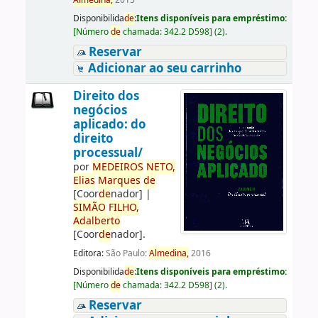
Almedina,
2015
Disponibilida
de
:
Itens disponíveis para empréstimo:
[
Número
de
chamada:
342.2 D598
]
(2).
Reservar
Adicionar ao seu carrinho
Direito dos
negócios
aplicado: do
direito
processual/
por
ME
DE
IROS
NETO,
Elias
Marques
de
[Coor
de
nador]
|
SIMÃO
FILHO,
Adalberto
[Coor
de
nador]
.
Editora:
São Paulo:
Almedina,
2016
Disponibilida
de
:
Itens disponíveis para empréstimo:
[
Número
de
chamada:
342.2 D598
]
(2).
Reservar