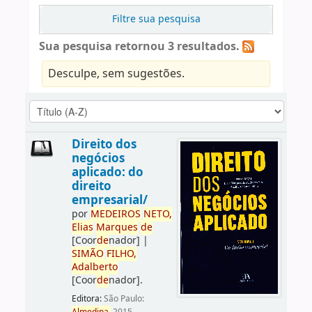
Filtre sua pesquisa
Sua pesquisa retornou 3 resultados.
Desculpe, sem sugestões.
Direito dos
negócios
aplicado: do
direito
empresarial/
por
ME
DE
IROS
NETO,
Elias
Marques
de
[Coor
de
nador]
|
SIMÃO
FILHO,
Adalberto
[Coor
de
nador]
.
Editora:
São Paulo: