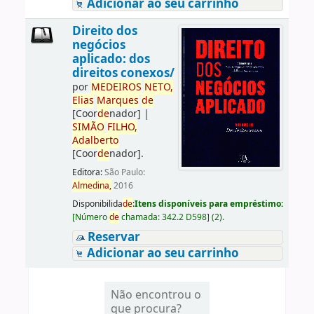
Adicionar ao seu carrinho
Direito dos
negócios
aplicado: dos
direitos conexos/
por
ME
DE
IROS
NETO,
Elias
Marques
de
[Coor
de
nador]
|
SIMÃO
FILHO,
Adalberto
[Coor
de
nador]
.
Editora:
São Paulo:
Almedina,
2016
Disponibilida
de
:
Itens disponíveis para empréstimo:
[
Número
de
chamada:
342.2 D598
]
(2).
Reservar
Adicionar ao seu carrinho
Não encontrou o
que procura?