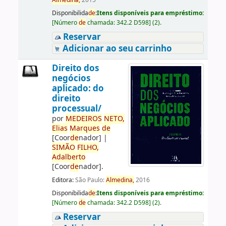
Almedina,
2015
Disponibilida
de
:
Itens disponíveis para empréstimo:
[
Número
de
chamada:
342.2 D598
]
(2).
Reservar
Adicionar ao seu carrinho
Direito dos
negócios
aplicado: do
direito
processual/
por
ME
DE
IROS
NETO,
Elias
Marques
de
[Coor
de
nador]
|
SIMÃO
FILHO,
Adalberto
[Coor
de
nador]
.
Editora:
São Paulo:
Almedina,
2016
Disponibilida
de
:
Itens disponíveis para empréstimo:
[
Número
de
chamada:
342.2 D598
]
(2).
Reservar