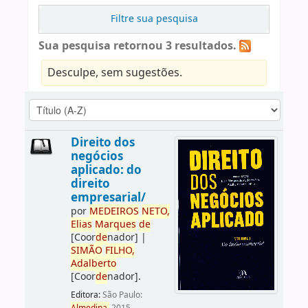
Filtre sua pesquisa
Sua pesquisa retornou 3 resultados.
Desculpe, sem sugestões.
Direito dos
negócios
aplicado: do
direito
empresarial/
por
ME
DE
IROS
NETO,
Elias
Marques
de
[Coor
de
nador]
|
SIMÃO
FILHO,
Adalberto
[Coor
de
nador]
.
Editora:
São Paulo: