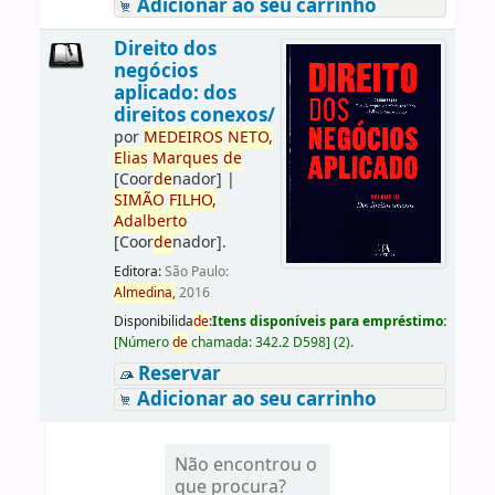
Adicionar ao seu carrinho
Direito dos
negócios
aplicado: dos
direitos conexos/
por
ME
DE
IROS
NETO,
Elias
Marques
de
[Coor
de
nador]
|
SIMÃO
FILHO,
Adalberto
[Coor
de
nador]
.
Editora:
São Paulo:
Almedina,
2016
Disponibilida
de
:
Itens disponíveis para empréstimo:
[
Número
de
chamada:
342.2 D598
]
(2).
Reservar
Adicionar ao seu carrinho
Não encontrou o
que procura?