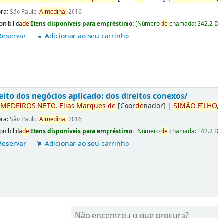
ora:
São Paulo:
Almedina,
2016
onibilida
de
:
Itens disponíveis para empréstimo:
[
Número
de
chamada:
342.2 
Reservar
Adicionar ao seu carrinho
eito dos negócios aplicado: dos direitos conexos/
r
ME
DE
IROS
NETO,
Elias
Marques
de
[Coor
de
nador]
|
SIMÃO
FILHO
ora:
São Paulo:
Almedina,
2016
onibilida
de
:
Itens disponíveis para empréstimo:
[
Número
de
chamada:
342.2 
Reservar
Adicionar ao seu carrinho
Não encontrou o que procura?