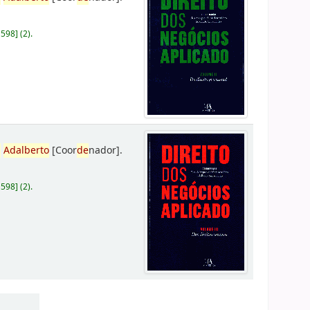
D598
]
(2).
,
Adalberto
[Coor
de
nador]
.
D598
]
(2).