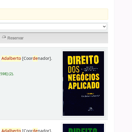
,
Adalberto
[Coor
de
nador]
.
D598
]
(2).
,
Adalberto
[Coor
de
nador]
.