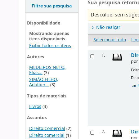
Sua pesquisa retorno
Filtre sua pesquisa
Desculpe, sem suges
Disponibilidade
Não realçar
Mostrando apenas
itens disponíveis
Selecionar tudo
Lim
Exibir todos os itens
Dir
1.
Autores
po
MEDEIROS NETO,
Edit
Elias...
(3)
Disp
SIMÃO FILHO,
Adalber...
(3)
Tipos de materiais
Livros
(3)
Assuntos
Direito Comercial
(2)
Dir
2.
Direito comercial
(1)
po