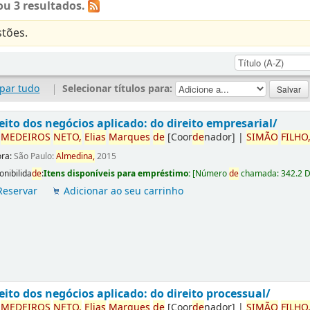
u 3 resultados.
tões.
par tudo
|
Selecionar títulos para:
eito dos negócios aplicado: do direito empresarial/
r
ME
DE
IROS
NETO,
Elias
Marques
de
[Coor
de
nador]
|
SIMÃO
FILHO
ora:
São Paulo:
Almedina,
2015
onibilida
de
:
Itens disponíveis para empréstimo:
[
Número
de
chamada:
342.2 
Reservar
Adicionar ao seu carrinho
eito dos negócios aplicado: do direito processual/
r
ME
DE
IROS
NETO,
Elias
Marques
de
[Coor
de
nador]
|
SIMÃO
FILHO