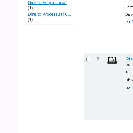
Direito Empresarial
Edit
(1)
Direito Processual C...
Disp
(1)
Dir
3.
po
Edit
Disp