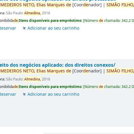
r
ME
DE
IROS
NETO,
Elias
Marques
de
[Coor
de
nador]
|
SIMÃO
FILHO
ora:
São Paulo:
Almedina,
2016
onibilida
de
:
Itens disponíveis para empréstimo:
[
Número
de
chamada:
342.2 
Reservar
Adicionar ao seu carrinho
eito dos negócios aplicado: dos direitos conexos/
r
ME
DE
IROS
NETO,
Elias
Marques
de
[Coor
de
nador]
|
SIMÃO
FILHO
ora:
São Paulo:
Almedina,
2016
onibilida
de
:
Itens disponíveis para empréstimo:
[
Número
de
chamada:
342.2 
Reservar
Adicionar ao seu carrinho