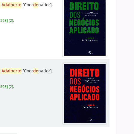
,
Adalberto
[Coor
de
nador]
.
D598
]
(2).
,
Adalberto
[Coor
de
nador]
.
D598
]
(2).