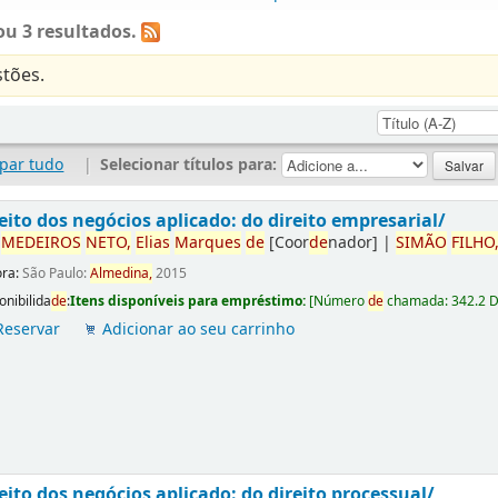
u 3 resultados.
tões.
par tudo
|
Selecionar títulos para:
eito dos negócios aplicado: do direito empresarial/
r
ME
DE
IROS
NETO,
Elias
Marques
de
[Coor
de
nador]
|
SIMÃO
FILHO
ora:
São Paulo:
Almedina,
2015
onibilida
de
:
Itens disponíveis para empréstimo:
[
Número
de
chamada:
342.2 
Reservar
Adicionar ao seu carrinho
eito dos negócios aplicado: do direito processual/