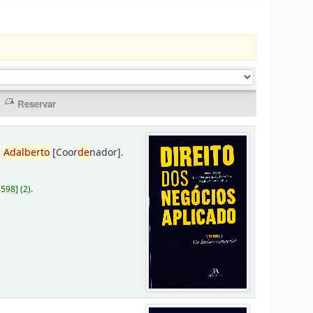
,
Adalberto
[Coor
de
nador]
.
D598
]
(2).