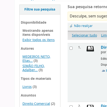
Sua pesquisa retorno
Filtre sua pesquisa
Desculpe, sem suges
Disponibilidade
Não realçar
Mostrando apenas
itens disponíveis
Selecionar tudo
Lim
Exibir todos os itens
Dir
1.
Autores
po
MEDEIROS NETO,
Edit
Elias...
(3)
Disp
SIMÃO FILHO,
Adalber...
(3)
Tipos de materiais
Livros
(3)
Assuntos
Direito Comercial
(2)
Dir
2.