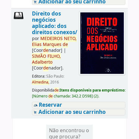
Adicionar ao seu carrinho
Direito dos
negócios
aplicado: dos
direitos conexos/
por
ME
DE
IROS
NETO,
Elias
Marques
de
[Coor
de
nador]
|
SIMÃO
FILHO,
Adalberto
[Coor
de
nador]
.
Editora:
São Paulo:
Almedina,
2016
Disponibilida
de
:
Itens disponíveis para empréstimo:
[
Número
de
chamada:
342.2 D598
]
(2).
Reservar
Adicionar ao seu carrinho
Não encontrou o
que procura?