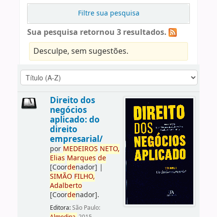
Filtre sua pesquisa
Sua pesquisa retornou 3 resultados.
Desculpe, sem sugestões.
Direito dos
negócios
aplicado: do
direito
empresarial/
por
ME
DE
IROS
NETO,
Elias
Marques
de
[Coor
de
nador]
|
SIMÃO
FILHO,
Adalberto
[Coor
de
nador]
.
Editora:
São Paulo: