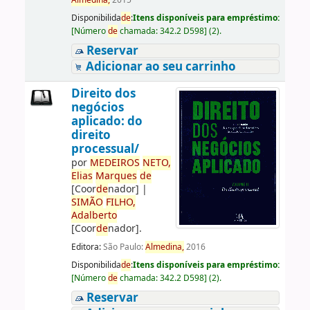
Almedina,
2015
Disponibilida
de
:
Itens disponíveis para empréstimo:
[
Número
de
chamada:
342.2 D598
]
(2).
Reservar
Adicionar ao seu carrinho
Direito dos
negócios
aplicado: do
direito
processual/
por
ME
DE
IROS
NETO,
Elias
Marques
de
[Coor
de
nador]
|
SIMÃO
FILHO,
Adalberto
[Coor
de
nador]
.
Editora:
São Paulo:
Almedina,
2016
Disponibilida
de
:
Itens disponíveis para empréstimo:
[
Número
de
chamada:
342.2 D598
]
(2).
Reservar