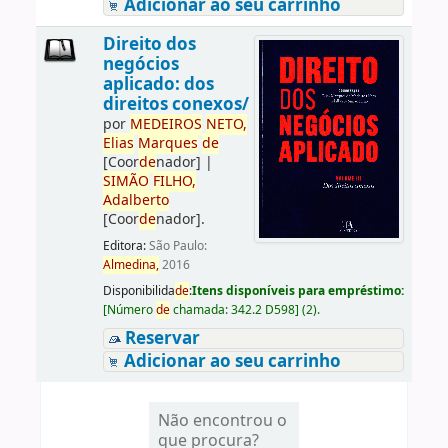
Adicionar ao seu carrinho
Direito dos
negócios
aplicado: dos
direitos conexos/
por
ME
DE
IROS
NETO,
Elias
Marques
de
[Coor
de
nador]
|
SIMÃO
FILHO,
Adalberto
[Coor
de
nador]
.
Editora:
São Paulo:
Almedina,
2016
Disponibilida
de
:
Itens disponíveis para empréstimo:
[
Número
de
chamada:
342.2 D598
]
(2).
Reservar
Adicionar ao seu carrinho
Não encontrou o
que procura?