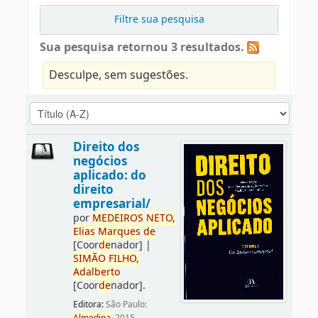
Filtre sua pesquisa
Sua pesquisa retornou 3 resultados.
Desculpe, sem sugestões.
Direito dos
negócios
aplicado: do
direito
empresarial/
por
ME
DE
IROS
NETO,
Elias
Marques
de
[Coor
de
nador]
|
SIMÃO
FILHO,
Adalberto
[Coor
de
nador]
.
Editora:
São Paulo: