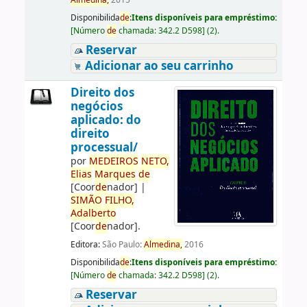
Almedina,
2015
Disponibilida
de
:
Itens disponíveis para empréstimo:
[
Número
de
chamada:
342.2 D598
]
(2).
Reservar
Adicionar ao seu carrinho
Direito dos
negócios
aplicado: do
direito
processual/
por
ME
DE
IROS
NETO,
Elias
Marques
de
[Coor
de
nador]
|
SIMÃO
FILHO,
Adalberto
[Coor
de
nador]
.
Editora:
São Paulo:
Almedina,
2016
Disponibilida
de
:
Itens disponíveis para empréstimo:
[
Número
de
chamada:
342.2 D598
]
(2).
Reservar