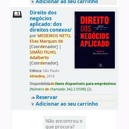
Adicionar ao seu carrinho
Direito dos
negócios
aplicado: dos
direitos conexos/
por
ME
DE
IROS
NETO,
Elias
Marques
de
[Coor
de
nador]
|
SIMÃO
FILHO,
Adalberto
[Coor
de
nador]
.
Editora:
São Paulo:
Almedina,
2016
Disponibilida
de
:
Itens disponíveis para empréstimo:
[
Número
de
chamada:
342.2 D598
]
(2).
Reservar
Adicionar ao seu carrinho
Não encontrou o
que procura?