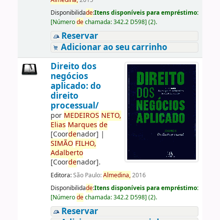
Almedina,
2015
Disponibilida
de
:
Itens disponíveis para empréstimo:
[
Número
de
chamada:
342.2 D598
]
(2).
Reservar
Adicionar ao seu carrinho
Direito dos
negócios
aplicado: do
direito
processual/
por
ME
DE
IROS
NETO,
Elias
Marques
de
[Coor
de
nador]
|
SIMÃO
FILHO,
Adalberto
[Coor
de
nador]
.
Editora:
São Paulo:
Almedina,
2016
Disponibilida
de
:
Itens disponíveis para empréstimo:
[
Número
de
chamada:
342.2 D598
]
(2).
Reservar