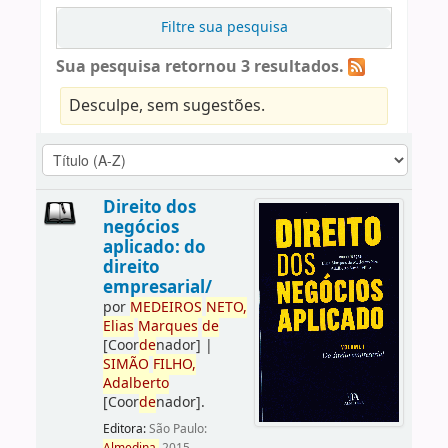
Filtre sua pesquisa
Sua pesquisa retornou 3 resultados.
Desculpe, sem sugestões.
Direito dos
negócios
aplicado: do
direito
empresarial/
por
ME
DE
IROS
NETO,
Elias
Marques
de
[Coor
de
nador]
|
SIMÃO
FILHO,
Adalberto
[Coor
de
nador]
.
Editora:
São Paulo: