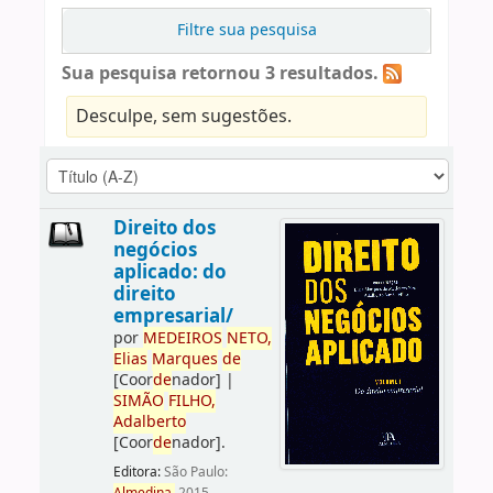
Filtre sua pesquisa
Sua pesquisa retornou 3 resultados.
Desculpe, sem sugestões.
Direito dos
negócios
aplicado: do
direito
empresarial/
por
ME
DE
IROS
NETO,
Elias
Marques
de
[Coor
de
nador]
|
SIMÃO
FILHO,
Adalberto
[Coor
de
nador]
.
Editora:
São Paulo: