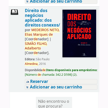
Adicionar ao seu carrinho
Direito dos
negócios
aplicado: dos
direitos conexos/
por
ME
DE
IROS
NETO,
Elias
Marques
de
[Coor
de
nador]
|
SIMÃO
FILHO,
Adalberto
[Coor
de
nador]
.
Editora:
São Paulo:
Almedina,
2016
Disponibilida
de
:
Itens disponíveis para empréstimo:
[
Número
de
chamada:
342.2 D598
]
(2).
Reservar
Adicionar ao seu carrinho
Não encontrou o
que procura?