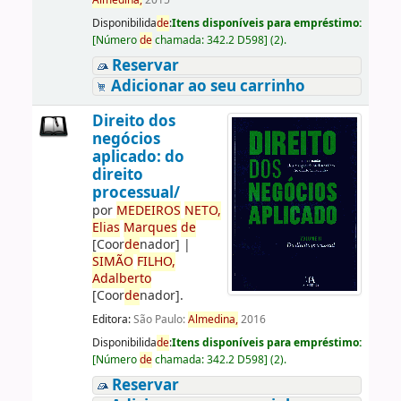
Almedina,
2015
Disponibilida
de
:
Itens disponíveis para empréstimo:
[
Número
de
chamada:
342.2 D598
]
(2).
Reservar
Adicionar ao seu carrinho
Direito dos
negócios
aplicado: do
direito
processual/
por
ME
DE
IROS
NETO,
Elias
Marques
de
[Coor
de
nador]
|
SIMÃO
FILHO,
Adalberto
[Coor
de
nador]
.
Editora:
São Paulo:
Almedina,
2016
Disponibilida
de
:
Itens disponíveis para empréstimo:
[
Número
de
chamada:
342.2 D598
]
(2).
Reservar