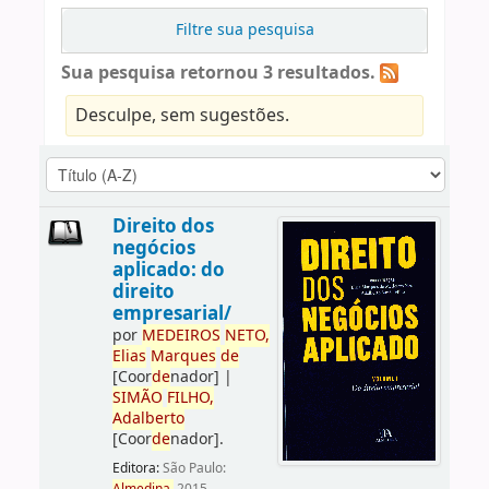
Filtre sua pesquisa
Sua pesquisa retornou 3 resultados.
Desculpe, sem sugestões.
Direito dos
negócios
aplicado: do
direito
empresarial/
por
ME
DE
IROS
NETO,
Elias
Marques
de
[Coor
de
nador]
|
SIMÃO
FILHO,
Adalberto
[Coor
de
nador]
.
Editora:
São Paulo: