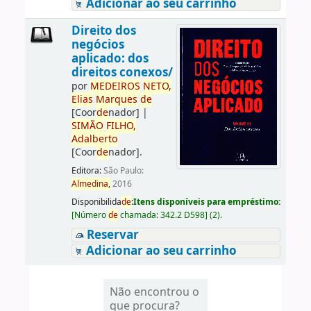
Adicionar ao seu carrinho
Direito dos
negócios
aplicado: dos
direitos conexos/
por
ME
DE
IROS
NETO,
Elias
Marques
de
[Coor
de
nador]
|
SIMÃO
FILHO,
Adalberto
[Coor
de
nador]
.
Editora:
São Paulo:
Almedina,
2016
Disponibilida
de
:
Itens disponíveis para empréstimo:
[
Número
de
chamada:
342.2 D598
]
(2).
Reservar
Adicionar ao seu carrinho
Não encontrou o
que procura?