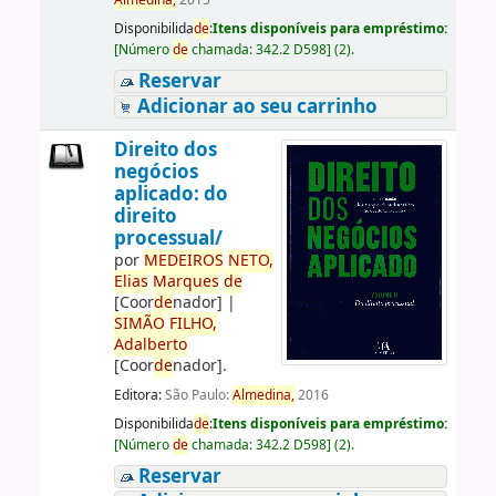
Almedina,
2015
Disponibilida
de
:
Itens disponíveis para empréstimo:
[
Número
de
chamada:
342.2 D598
]
(2).
Reservar
Adicionar ao seu carrinho
Direito dos
negócios
aplicado: do
direito
processual/
por
ME
DE
IROS
NETO,
Elias
Marques
de
[Coor
de
nador]
|
SIMÃO
FILHO,
Adalberto
[Coor
de
nador]
.
Editora:
São Paulo:
Almedina,
2016
Disponibilida
de
:
Itens disponíveis para empréstimo:
[
Número
de
chamada:
342.2 D598
]
(2).
Reservar