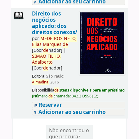
Adicionar ao seu carrinho
Direito dos
negócios
aplicado: dos
direitos conexos/
por
ME
DE
IROS
NETO,
Elias
Marques
de
[Coor
de
nador]
|
SIMÃO
FILHO,
Adalberto
[Coor
de
nador]
.
Editora:
São Paulo:
Almedina,
2016
Disponibilida
de
:
Itens disponíveis para empréstimo:
[
Número
de
chamada:
342.2 D598
]
(2).
Reservar
Adicionar ao seu carrinho
Não encontrou o
que procura?