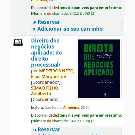
Almedina,
2015
Disponibilida
de
:
Itens disponíveis para empréstimo:
[
Número
de
chamada:
342.2 D598
]
(2).
Reservar
Adicionar ao seu carrinho
Direito dos
negócios
aplicado: do
direito
processual/
por
ME
DE
IROS
NETO,
Elias
Marques
de
[Coor
de
nador]
|
SIMÃO
FILHO,
Adalberto
[Coor
de
nador]
.
Editora:
São Paulo:
Almedina,
2016
Disponibilida
de
:
Itens disponíveis para empréstimo:
[
Número
de
chamada:
342.2 D598
]
(2).
Reservar