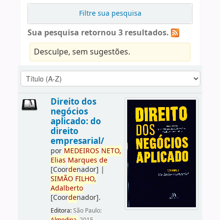
Filtre sua pesquisa
Sua pesquisa retornou 3 resultados.
Desculpe, sem sugestões.
Direito dos
negócios
aplicado: do
direito
empresarial/
por
ME
DE
IROS
NETO,
Elias
Marques
de
[Coor
de
nador]
|
SIMÃO
FILHO,
Adalberto
[Coor
de
nador]
.
Editora:
São Paulo: