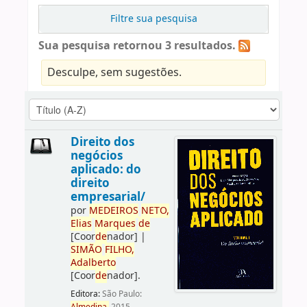
Filtre sua pesquisa
Sua pesquisa retornou 3 resultados.
Desculpe, sem sugestões.
Direito dos
negócios
aplicado: do
direito
empresarial/
por
ME
DE
IROS
NETO,
Elias
Marques
de
[Coor
de
nador]
|
SIMÃO
FILHO,
Adalberto
[Coor
de
nador]
.
Editora:
São Paulo: