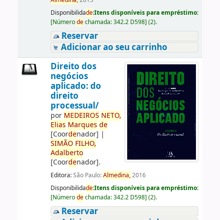
Almedina,
2015
Disponibilida
de
:
Itens disponíveis para empréstimo:
[
Número
de
chamada:
342.2 D598
]
(2).
Reservar
Adicionar ao seu carrinho
Direito dos
negócios
aplicado: do
direito
processual/
por
ME
DE
IROS
NETO,
Elias
Marques
de
[Coor
de
nador]
|
SIMÃO
FILHO,
Adalberto
[Coor
de
nador]
.
Editora:
São Paulo:
Almedina,
2016
Disponibilida
de
:
Itens disponíveis para empréstimo:
[
Número
de
chamada:
342.2 D598
]
(2).
Reservar