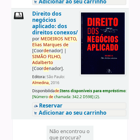
Adicionar ao seu carrinho
Direito dos
negócios
aplicado: dos
direitos conexos/
por
ME
DE
IROS
NETO,
Elias
Marques
de
[Coor
de
nador]
|
SIMÃO
FILHO,
Adalberto
[Coor
de
nador]
.
Editora:
São Paulo:
Almedina,
2016
Disponibilida
de
:
Itens disponíveis para empréstimo:
[
Número
de
chamada:
342.2 D598
]
(2).
Reservar
Adicionar ao seu carrinho
Não encontrou o
que procura?