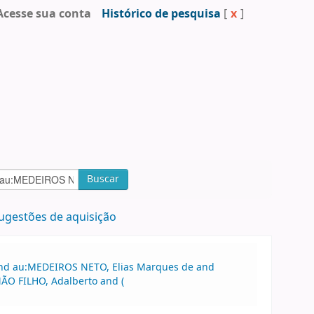
Acesse sua conta
Histórico de pesquisa
[
x
]
Buscar
ugestões de aquisição
 and au:MEDEIROS NETO, Elias Marques de and
MÃO FILHO, Adalberto and (