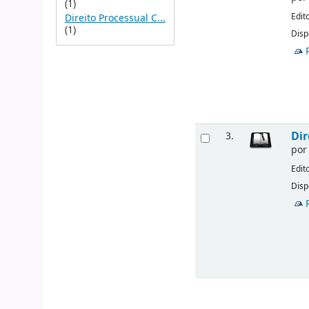
(1)
Edit
Direito Processual C...
(1)
Disp
Dir
3.
po
Edit
Disp