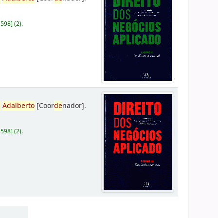
D598
]
(2).
,
Adalberto
[Coor
de
nador]
.
D598
]
(2).