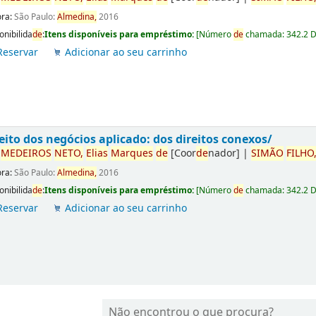
ora:
São Paulo:
Almedina,
2016
onibilida
de
:
Itens disponíveis para empréstimo:
[
Número
de
chamada:
342.2 
Reservar
Adicionar ao seu carrinho
eito dos negócios aplicado: dos direitos conexos/
r
ME
DE
IROS
NETO,
Elias
Marques
de
[Coor
de
nador]
|
SIMÃO
FILHO
ora:
São Paulo:
Almedina,
2016
onibilida
de
:
Itens disponíveis para empréstimo:
[
Número
de
chamada:
342.2 
Reservar
Adicionar ao seu carrinho
Não encontrou o que procura?