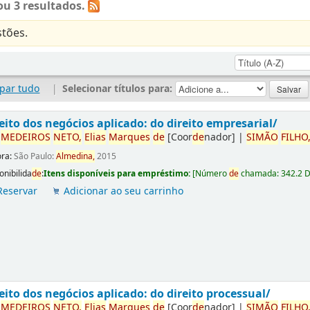
u 3 resultados.
tões.
par tudo
|
Selecionar títulos para:
eito dos negócios aplicado: do direito empresarial/
r
ME
DE
IROS
NETO,
Elias
Marques
de
[Coor
de
nador]
|
SIMÃO
FILHO
ora:
São Paulo:
Almedina,
2015
onibilida
de
:
Itens disponíveis para empréstimo:
[
Número
de
chamada:
342.2 
Reservar
Adicionar ao seu carrinho
eito dos negócios aplicado: do direito processual/
r
ME
DE
IROS
NETO,
Elias
Marques
de
[Coor
de
nador]
|
SIMÃO
FILHO