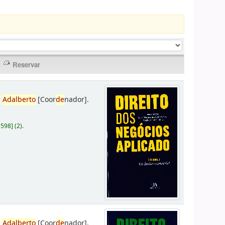
,
Adalberto
[Coor
de
nador]
.
D598
]
(2).
,
Adalberto
[Coor
de
nador]
.