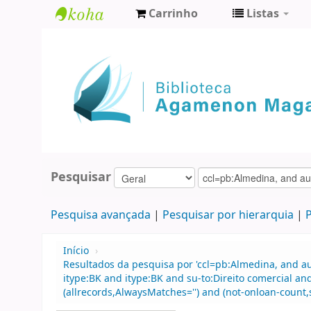
Carrinho
Listas
Biblioteca
Agamenon
Magalhães
Pesquisar
Pesquisa avançada
Pesquisar por hierarquia
P
Início
›
Resultados da pesquisa por 'ccl=pb:Almedina, and 
itype:BK and itype:BK and su-to:Direito comercial a
(allrecords,AlwaysMatches='') and (not-onloan-count,s