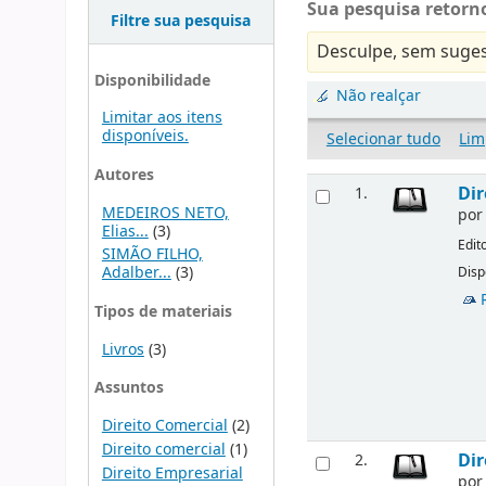
Sua pesquisa retorno
Filtre sua pesquisa
Desculpe, sem suges
Disponibilidade
Não realçar
Limitar aos itens
disponíveis.
Selecionar tudo
Lim
Autores
Dir
1.
MEDEIROS NETO,
po
Elias...
(3)
Edit
SIMÃO FILHO,
Adalber...
(3)
Disp
Tipos de materiais
Livros
(3)
Assuntos
Direito Comercial
(2)
Direito comercial
(1)
Dir
2.
Direito Empresarial
po