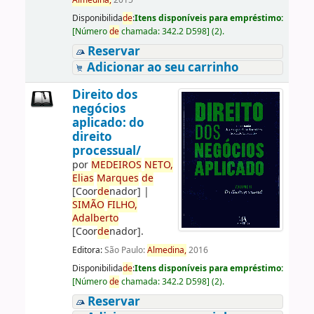
Almedina,
2015
Disponibilida
de
:
Itens disponíveis para empréstimo:
[
Número
de
chamada:
342.2 D598
]
(2).
Reservar
Adicionar ao seu carrinho
Direito dos
negócios
aplicado: do
direito
processual/
por
ME
DE
IROS
NETO,
Elias
Marques
de
[Coor
de
nador]
|
SIMÃO
FILHO,
Adalberto
[Coor
de
nador]
.
Editora:
São Paulo:
Almedina,
2016
Disponibilida
de
:
Itens disponíveis para empréstimo:
[
Número
de
chamada:
342.2 D598
]
(2).
Reservar