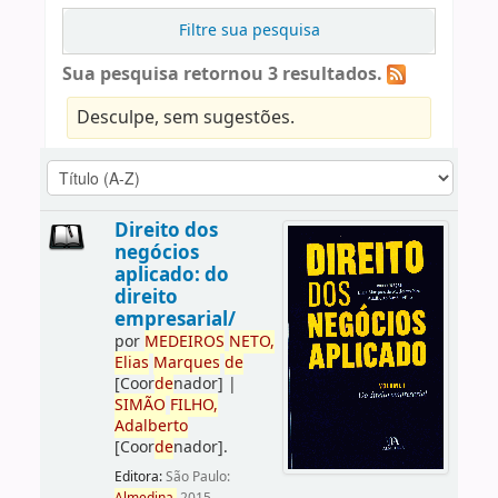
Filtre sua pesquisa
Sua pesquisa retornou 3 resultados.
Desculpe, sem sugestões.
Direito dos
negócios
aplicado: do
direito
empresarial/
por
ME
DE
IROS
NETO,
Elias
Marques
de
[Coor
de
nador]
|
SIMÃO
FILHO,
Adalberto
[Coor
de
nador]
.
Editora:
São Paulo: