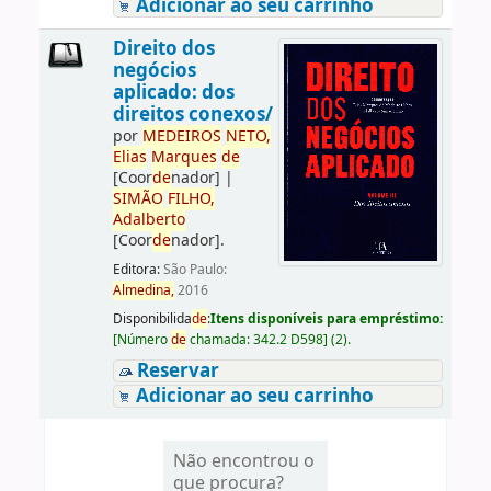
Adicionar ao seu carrinho
Direito dos
negócios
aplicado: dos
direitos conexos/
por
ME
DE
IROS
NETO,
Elias
Marques
de
[Coor
de
nador]
|
SIMÃO
FILHO,
Adalberto
[Coor
de
nador]
.
Editora:
São Paulo:
Almedina,
2016
Disponibilida
de
:
Itens disponíveis para empréstimo:
[
Número
de
chamada:
342.2 D598
]
(2).
Reservar
Adicionar ao seu carrinho
Não encontrou o
que procura?