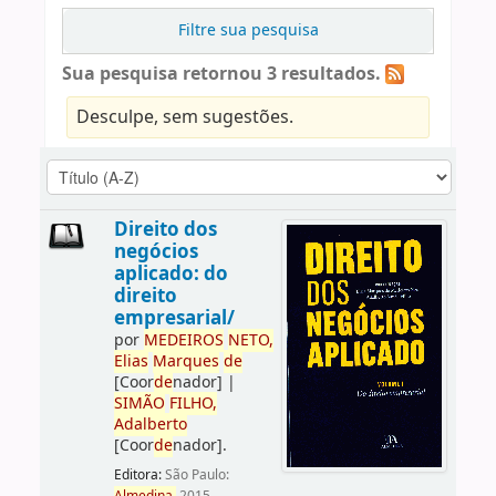
Filtre sua pesquisa
Sua pesquisa retornou 3 resultados.
Desculpe, sem sugestões.
Direito dos
negócios
aplicado: do
direito
empresarial/
por
ME
DE
IROS
NETO,
Elias
Marques
de
[Coor
de
nador]
|
SIMÃO
FILHO,
Adalberto
[Coor
de
nador]
.
Editora:
São Paulo: