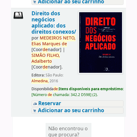
Adicionar ao seu carrinho
Direito dos
negócios
aplicado: dos
direitos conexos/
por
ME
DE
IROS
NETO,
Elias
Marques
de
[Coor
de
nador]
|
SIMÃO
FILHO,
Adalberto
[Coor
de
nador]
.
Editora:
São Paulo:
Almedina,
2016
Disponibilida
de
:
Itens disponíveis para empréstimo:
[
Número
de
chamada:
342.2 D598
]
(2).
Reservar
Adicionar ao seu carrinho
Não encontrou o
que procura?