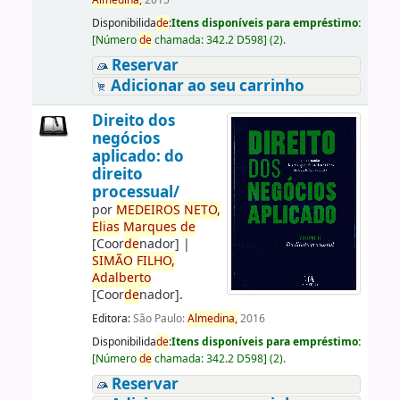
Almedina,
2015
Disponibilida
de
:
Itens disponíveis para empréstimo:
[
Número
de
chamada:
342.2 D598
]
(2).
Reservar
Adicionar ao seu carrinho
Direito dos
negócios
aplicado: do
direito
processual/
por
ME
DE
IROS
NETO,
Elias
Marques
de
[Coor
de
nador]
|
SIMÃO
FILHO,
Adalberto
[Coor
de
nador]
.
Editora:
São Paulo:
Almedina,
2016
Disponibilida
de
:
Itens disponíveis para empréstimo:
[
Número
de
chamada:
342.2 D598
]
(2).
Reservar