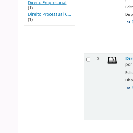
Direito Empresarial
Edit
(1)
Direito Processual C...
Disp
(1)
Dir
3.
po
Edit
Disp