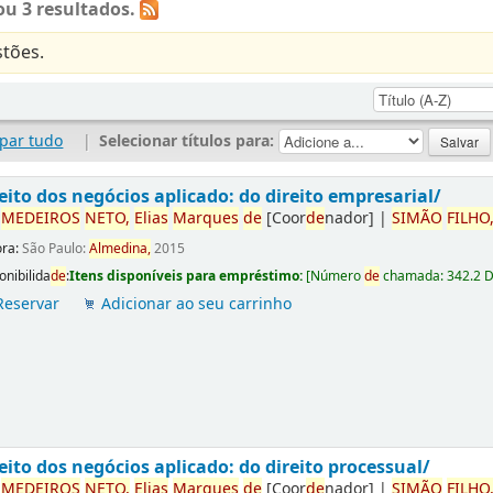
u 3 resultados.
tões.
par tudo
|
Selecionar títulos para:
eito dos negócios aplicado: do direito empresarial/
r
ME
DE
IROS
NETO,
Elias
Marques
de
[Coor
de
nador]
|
SIMÃO
FILHO
ora:
São Paulo:
Almedina,
2015
onibilida
de
:
Itens disponíveis para empréstimo:
[
Número
de
chamada:
342.2 
Reservar
Adicionar ao seu carrinho
eito dos negócios aplicado: do direito processual/
r
ME
DE
IROS
NETO,
Elias
Marques
de
[Coor
de
nador]
|
SIMÃO
FILHO