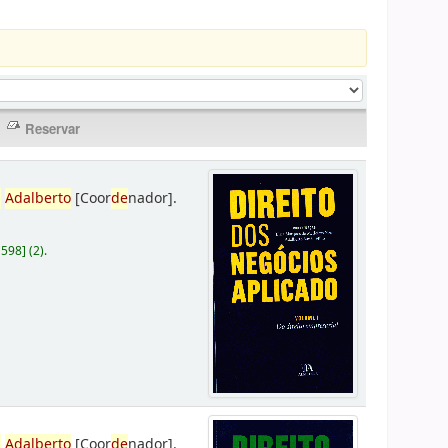
,
Adalberto
[Coor
de
nador]
.
D598
]
(2).
,
Adalberto
[Coor
de
nador]
.