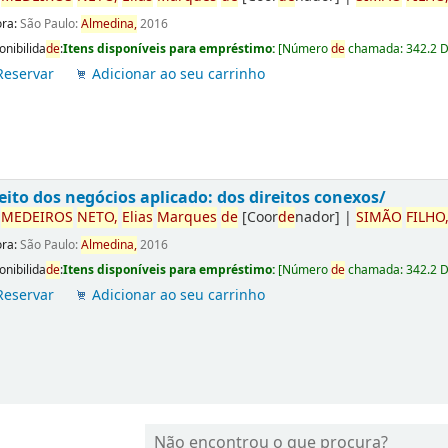
ora:
São Paulo:
Almedina,
2016
onibilida
de
:
Itens disponíveis para empréstimo:
[
Número
de
chamada:
342.2 
Reservar
Adicionar ao seu carrinho
eito dos negócios aplicado: dos direitos conexos/
r
ME
DE
IROS
NETO,
Elias
Marques
de
[Coor
de
nador]
|
SIMÃO
FILHO
ora:
São Paulo:
Almedina,
2016
onibilida
de
:
Itens disponíveis para empréstimo:
[
Número
de
chamada:
342.2 
Reservar
Adicionar ao seu carrinho
Não encontrou o que procura?