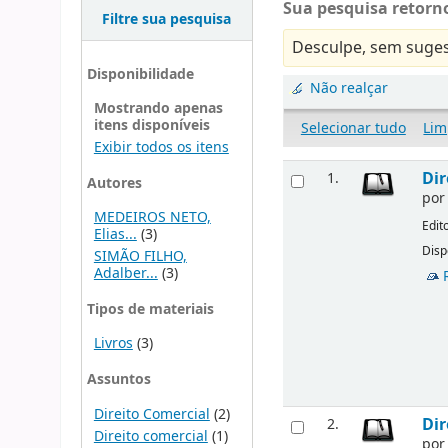
Sua pesquisa retorno
Filtre sua pesquisa
Desculpe, sem suges
Disponibilidade
Não realçar
Mostrando apenas
itens disponíveis
Selecionar tudo
Lim
Exibir todos os itens
Dir
1.
Autores
po
MEDEIROS NETO,
Edit
Elias...
(3)
Disp
SIMÃO FILHO,
Adalber...
(3)
Tipos de materiais
Livros
(3)
Assuntos
Direito Comercial
(2)
Dir
2.
Direito comercial
(1)
po