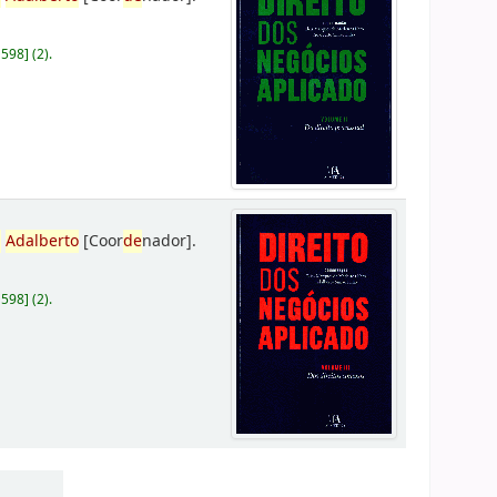
D598
]
(2).
,
Adalberto
[Coor
de
nador]
.
D598
]
(2).