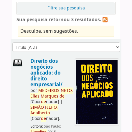
Filtre sua pesquisa
Sua pesquisa retornou 3 resultados.
Desculpe, sem sugestões.
Direito dos
negócios
aplicado: do
direito
empresarial/
por
ME
DE
IROS
NETO,
Elias
Marques
de
[Coor
de
nador]
|
SIMÃO
FILHO,
Adalberto
[Coor
de
nador]
.
Editora:
São Paulo: