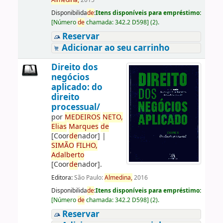
Almedina,
2015
Disponibilida
de
:
Itens disponíveis para empréstimo:
[
Número
de
chamada:
342.2 D598
]
(2).
Reservar
Adicionar ao seu carrinho
Direito dos
negócios
aplicado: do
direito
processual/
por
ME
DE
IROS
NETO,
Elias
Marques
de
[Coor
de
nador]
|
SIMÃO
FILHO,
Adalberto
[Coor
de
nador]
.
Editora:
São Paulo:
Almedina,
2016
Disponibilida
de
:
Itens disponíveis para empréstimo:
[
Número
de
chamada:
342.2 D598
]
(2).
Reservar