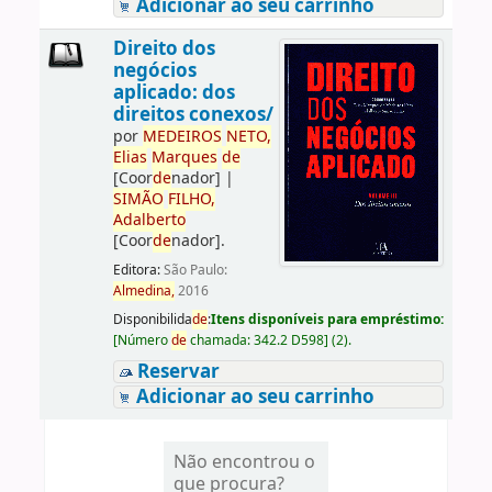
Adicionar ao seu carrinho
Direito dos
negócios
aplicado: dos
direitos conexos/
por
ME
DE
IROS
NETO,
Elias
Marques
de
[Coor
de
nador]
|
SIMÃO
FILHO,
Adalberto
[Coor
de
nador]
.
Editora:
São Paulo:
Almedina,
2016
Disponibilida
de
:
Itens disponíveis para empréstimo:
[
Número
de
chamada:
342.2 D598
]
(2).
Reservar
Adicionar ao seu carrinho
Não encontrou o
que procura?