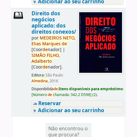
Adicionar ao seu carrinho
Direito dos
negócios
aplicado: dos
direitos conexos/
por
ME
DE
IROS
NETO,
Elias
Marques
de
[Coor
de
nador]
|
SIMÃO
FILHO,
Adalberto
[Coor
de
nador]
.
Editora:
São Paulo:
Almedina,
2016
Disponibilida
de
:
Itens disponíveis para empréstimo:
[
Número
de
chamada:
342.2 D598
]
(2).
Reservar
Adicionar ao seu carrinho
Não encontrou o
que procura?