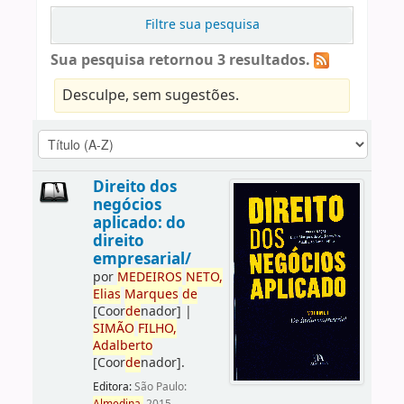
Filtre sua pesquisa
Sua pesquisa retornou 3 resultados.
Desculpe, sem sugestões.
Direito dos
negócios
aplicado: do
direito
empresarial/
por
ME
DE
IROS
NETO,
Elias
Marques
de
[Coor
de
nador]
|
SIMÃO
FILHO,
Adalberto
[Coor
de
nador]
.
Editora:
São Paulo: