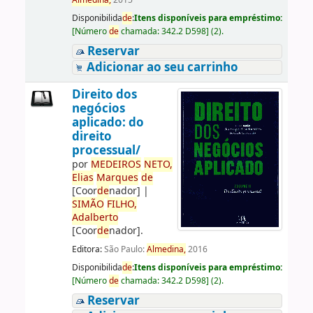
Almedina,
2015
Disponibilida
de
:
Itens disponíveis para empréstimo:
[
Número
de
chamada:
342.2 D598
]
(2).
Reservar
Adicionar ao seu carrinho
Direito dos
negócios
aplicado: do
direito
processual/
por
ME
DE
IROS
NETO,
Elias
Marques
de
[Coor
de
nador]
|
SIMÃO
FILHO,
Adalberto
[Coor
de
nador]
.
Editora:
São Paulo:
Almedina,
2016
Disponibilida
de
:
Itens disponíveis para empréstimo:
[
Número
de
chamada:
342.2 D598
]
(2).
Reservar