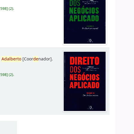
D598
]
(2).
,
Adalberto
[Coor
de
nador]
.
D598
]
(2).