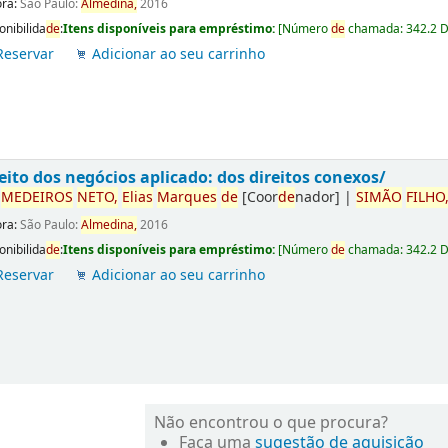
ora:
São Paulo:
Almedina,
2016
onibilida
de
:
Itens disponíveis para empréstimo:
[
Número
de
chamada:
342.2 
Reservar
Adicionar ao seu carrinho
eito dos negócios aplicado: dos direitos conexos/
r
ME
DE
IROS
NETO,
Elias
Marques
de
[Coor
de
nador]
|
SIMÃO
FILHO
ora:
São Paulo:
Almedina,
2016
onibilida
de
:
Itens disponíveis para empréstimo:
[
Número
de
chamada:
342.2 
Reservar
Adicionar ao seu carrinho
Não encontrou o que procura?
Faça uma
sugestão de aquisição