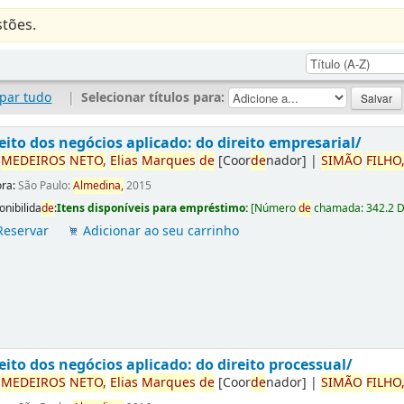
tões.
par tudo
|
Selecionar títulos para:
eito dos negócios aplicado: do direito empresarial/
r
ME
DE
IROS
NETO,
Elias
Marques
de
[Coor
de
nador]
|
SIMÃO
FILHO
ora:
São Paulo:
Almedina,
2015
onibilida
de
:
Itens disponíveis para empréstimo:
[
Número
de
chamada:
342.2 
Reservar
Adicionar ao seu carrinho
eito dos negócios aplicado: do direito processual/
r
ME
DE
IROS
NETO,
Elias
Marques
de
[Coor
de
nador]
|
SIMÃO
FILHO