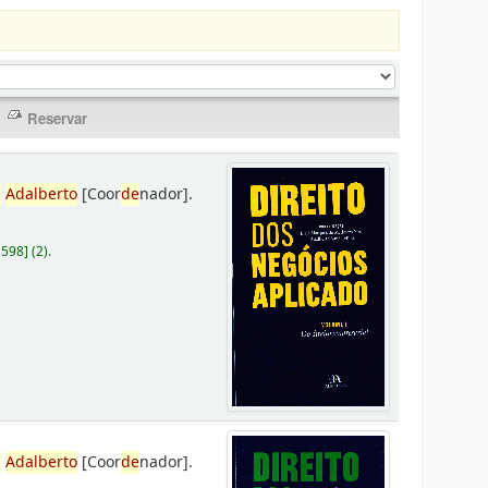
,
Adalberto
[Coor
de
nador]
.
D598
]
(2).
,
Adalberto
[Coor
de
nador]
.