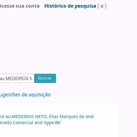
Acesse sua conta
Histórico de pesquisa
[
x
]
Buscar
ugestões de aquisição
 and au:MEDEIROS NETO, Elias Marques de and
ireito Comercial and itype:BK'