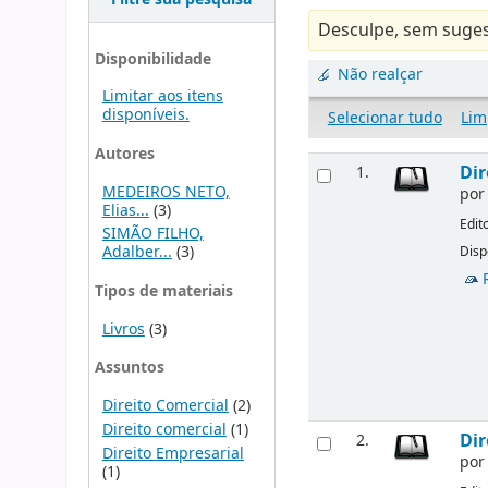
Desculpe, sem suges
Disponibilidade
Não realçar
Limitar aos itens
disponíveis.
Selecionar tudo
Lim
Autores
Dir
1.
MEDEIROS NETO,
po
Elias...
(3)
Edit
SIMÃO FILHO,
Adalber...
(3)
Disp
Tipos de materiais
Livros
(3)
Assuntos
Direito Comercial
(2)
Direito comercial
(1)
Dir
2.
Direito Empresarial
po
(1)