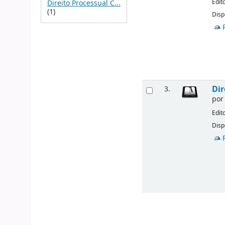
Edit
Direito Processual C...
(1)
Disp
Dir
3.
po
Edit
Disp