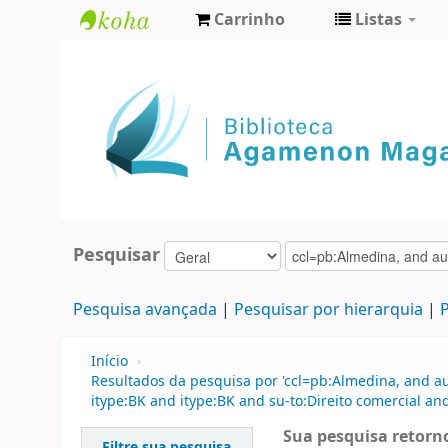
Carrinho
Listas
Biblioteca
Agamenon
Magalhães
Pesquisar
Pesquisa avançada
Pesquisar por hierarquia
P
Início
›
Resultados da pesquisa por 'ccl=pb:Almedina, and 
itype:BK and itype:BK and su-to:Direito comercial an
Sua pesquisa retorno
Filtre sua pesquisa