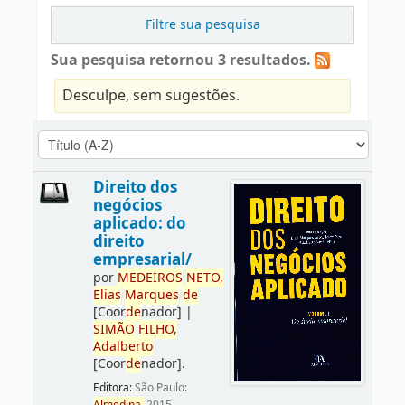
Filtre sua pesquisa
Sua pesquisa retornou 3 resultados.
Desculpe, sem sugestões.
Direito dos
negócios
aplicado: do
direito
empresarial/
por
ME
DE
IROS
NETO,
Elias
Marques
de
[Coor
de
nador]
|
SIMÃO
FILHO,
Adalberto
[Coor
de
nador]
.
Editora:
São Paulo: