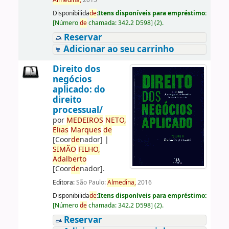
Almedina,
2015
Disponibilida
de
:
Itens disponíveis para empréstimo:
[
Número
de
chamada:
342.2 D598
]
(2).
Reservar
Adicionar ao seu carrinho
Direito dos
negócios
aplicado: do
direito
processual/
por
ME
DE
IROS
NETO,
Elias
Marques
de
[Coor
de
nador]
|
SIMÃO
FILHO,
Adalberto
[Coor
de
nador]
.
Editora:
São Paulo:
Almedina,
2016
Disponibilida
de
:
Itens disponíveis para empréstimo:
[
Número
de
chamada:
342.2 D598
]
(2).
Reservar