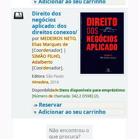
Adicionar ao seu carrinho
Direito dos
negócios
aplicado: dos
direitos conexos/
por
ME
DE
IROS
NETO,
Elias
Marques
de
[Coor
de
nador]
|
SIMÃO
FILHO,
Adalberto
[Coor
de
nador]
.
Editora:
São Paulo:
Almedina,
2016
Disponibilida
de
:
Itens disponíveis para empréstimo:
[
Número
de
chamada:
342.2 D598
]
(2).
Reservar
Adicionar ao seu carrinho
Não encontrou o
que procura?