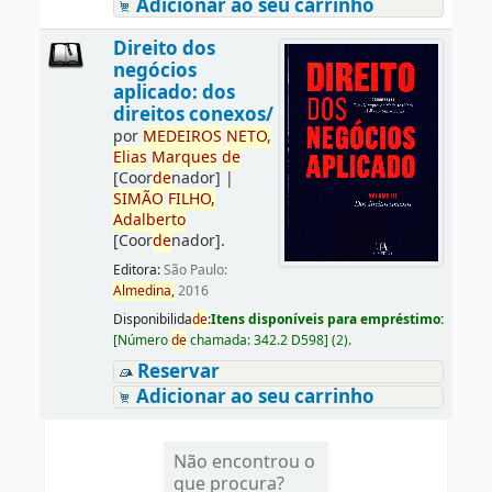
Adicionar ao seu carrinho
Direito dos
negócios
aplicado: dos
direitos conexos/
por
ME
DE
IROS
NETO,
Elias
Marques
de
[Coor
de
nador]
|
SIMÃO
FILHO,
Adalberto
[Coor
de
nador]
.
Editora:
São Paulo:
Almedina,
2016
Disponibilida
de
:
Itens disponíveis para empréstimo:
[
Número
de
chamada:
342.2 D598
]
(2).
Reservar
Adicionar ao seu carrinho
Não encontrou o
que procura?