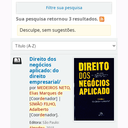
Filtre sua pesquisa
Sua pesquisa retornou 3 resultados.
Desculpe, sem sugestões.
Direito dos
negócios
aplicado: do
direito
empresarial/
por
ME
DE
IROS
NETO,
Elias
Marques
de
[Coor
de
nador]
|
SIMÃO
FILHO,
Adalberto
[Coor
de
nador]
.
Editora:
São Paulo: