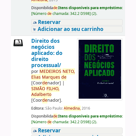
Almedina,
2015
Disponibilida
de
:
Itens disponíveis para empréstimo:
[
Número
de
chamada:
342.2 D598
]
(2).
Reservar
Adicionar ao seu carrinho
Direito dos
negócios
aplicado: do
direito
processual/
por
ME
DE
IROS
NETO,
Elias
Marques
de
[Coor
de
nador]
|
SIMÃO
FILHO,
Adalberto
[Coor
de
nador]
.
Editora:
São Paulo:
Almedina,
2016
Disponibilida
de
:
Itens disponíveis para empréstimo:
[
Número
de
chamada:
342.2 D598
]
(2).
Reservar