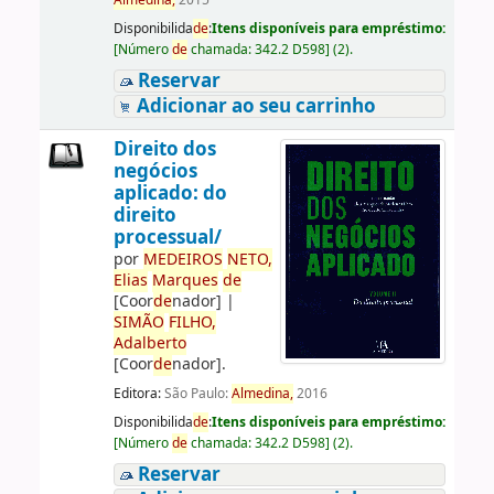
Almedina,
2015
Disponibilida
de
:
Itens disponíveis para empréstimo:
[
Número
de
chamada:
342.2 D598
]
(2).
Reservar
Adicionar ao seu carrinho
Direito dos
negócios
aplicado: do
direito
processual/
por
ME
DE
IROS
NETO,
Elias
Marques
de
[Coor
de
nador]
|
SIMÃO
FILHO,
Adalberto
[Coor
de
nador]
.
Editora:
São Paulo:
Almedina,
2016
Disponibilida
de
:
Itens disponíveis para empréstimo:
[
Número
de
chamada:
342.2 D598
]
(2).
Reservar