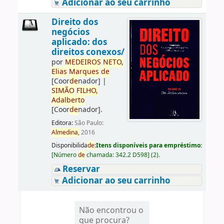
Adicionar ao seu carrinho
Direito dos
negócios
aplicado: dos
direitos conexos/
por
ME
DE
IROS
NETO,
Elias
Marques
de
[Coor
de
nador]
|
SIMÃO
FILHO,
Adalberto
[Coor
de
nador]
.
Editora:
São Paulo:
Almedina,
2016
Disponibilida
de
:
Itens disponíveis para empréstimo:
[
Número
de
chamada:
342.2 D598
]
(2).
Reservar
Adicionar ao seu carrinho
Não encontrou o
que procura?