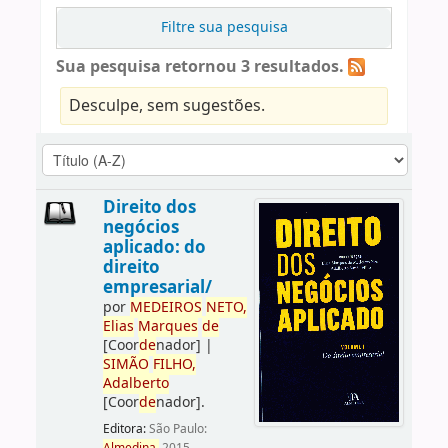
Filtre sua pesquisa
Sua pesquisa retornou 3 resultados.
Desculpe, sem sugestões.
Direito dos
negócios
aplicado: do
direito
empresarial/
por
ME
DE
IROS
NETO,
Elias
Marques
de
[Coor
de
nador]
|
SIMÃO
FILHO,
Adalberto
[Coor
de
nador]
.
Editora:
São Paulo: