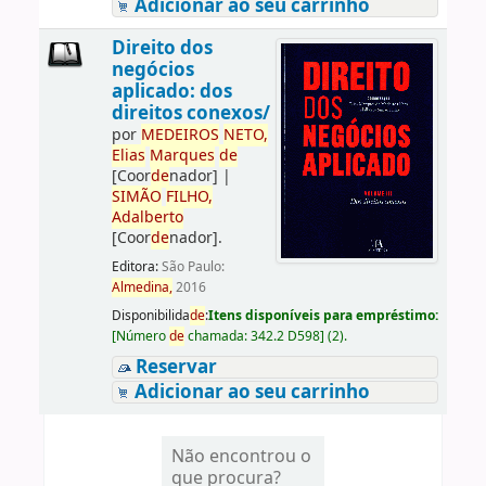
Adicionar ao seu carrinho
Direito dos
negócios
aplicado: dos
direitos conexos/
por
ME
DE
IROS
NETO,
Elias
Marques
de
[Coor
de
nador]
|
SIMÃO
FILHO,
Adalberto
[Coor
de
nador]
.
Editora:
São Paulo:
Almedina,
2016
Disponibilida
de
:
Itens disponíveis para empréstimo:
[
Número
de
chamada:
342.2 D598
]
(2).
Reservar
Adicionar ao seu carrinho
Não encontrou o
que procura?