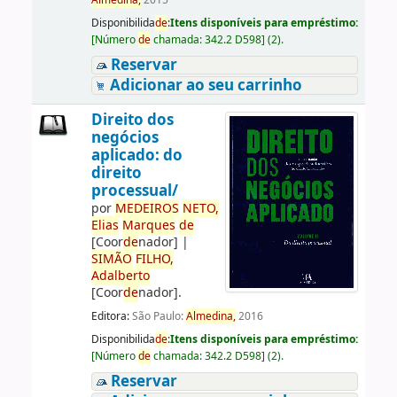
Almedina,
2015
Disponibilida
de
:
Itens disponíveis para empréstimo:
[
Número
de
chamada:
342.2 D598
]
(2).
Reservar
Adicionar ao seu carrinho
Direito dos
negócios
aplicado: do
direito
processual/
por
ME
DE
IROS
NETO,
Elias
Marques
de
[Coor
de
nador]
|
SIMÃO
FILHO,
Adalberto
[Coor
de
nador]
.
Editora:
São Paulo:
Almedina,
2016
Disponibilida
de
:
Itens disponíveis para empréstimo:
[
Número
de
chamada:
342.2 D598
]
(2).
Reservar