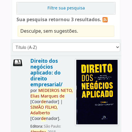
Filtre sua pesquisa
Sua pesquisa retornou 3 resultados.
Desculpe, sem sugestões.
Direito dos
negócios
aplicado: do
direito
empresarial/
por
ME
DE
IROS
NETO,
Elias
Marques
de
[Coor
de
nador]
|
SIMÃO
FILHO,
Adalberto
[Coor
de
nador]
.
Editora:
São Paulo: