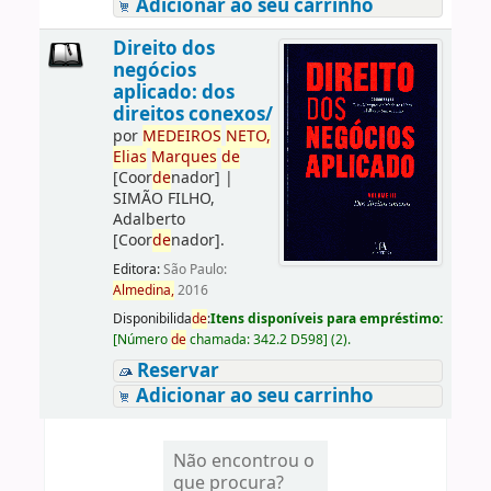
Adicionar ao seu carrinho
Direito dos
negócios
aplicado: dos
direitos conexos/
por
ME
DE
IROS
NETO,
Elias
Marques
de
[Coor
de
nador]
|
SIMÃO FILHO,
Adalberto
[Coor
de
nador]
.
Editora:
São Paulo:
Almedina,
2016
Disponibilida
de
:
Itens disponíveis para empréstimo:
[
Número
de
chamada:
342.2 D598
]
(2).
Reservar
Adicionar ao seu carrinho
Não encontrou o
que procura?