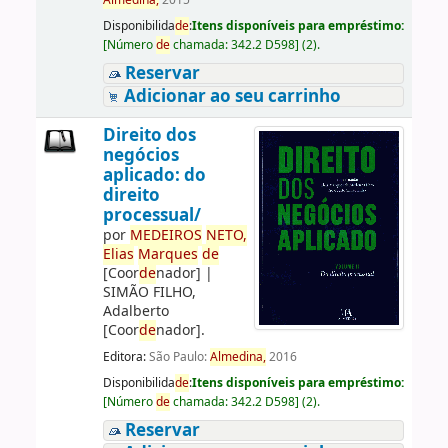
Almedina,
2015
Disponibilida
de
:
Itens disponíveis para empréstimo:
[
Número
de
chamada:
342.2 D598
]
(2).
Reservar
Adicionar ao seu carrinho
Direito dos
negócios
aplicado: do
direito
processual/
por
ME
DE
IROS
NETO,
Elias
Marques
de
[Coor
de
nador]
|
SIMÃO FILHO,
Adalberto
[Coor
de
nador]
.
Editora:
São Paulo:
Almedina,
2016
Disponibilida
de
:
Itens disponíveis para empréstimo:
[
Número
de
chamada:
342.2 D598
]
(2).
Reservar