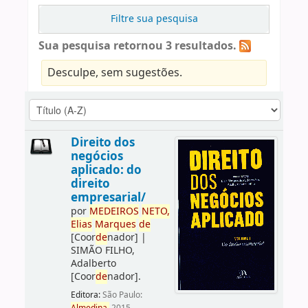
Filtre sua pesquisa
Sua pesquisa retornou 3 resultados.
Desculpe, sem sugestões.
Direito dos
negócios
aplicado: do
direito
empresarial/
por
ME
DE
IROS
NETO,
Elias
Marques
de
[Coor
de
nador]
|
SIMÃO FILHO,
Adalberto
[Coor
de
nador]
.
Editora:
São Paulo: