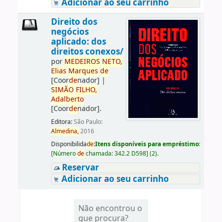
Adicionar ao seu carrinho
Direito dos
negócios
aplicado: dos
direitos conexos/
por
ME
DE
IROS
NETO,
Elias
Marques
de
[Coor
de
nador]
|
SIMÃO
FILHO,
Adalberto
[Coor
de
nador]
.
Editora:
São Paulo:
Almedina,
2016
Disponibilida
de
:
Itens disponíveis para empréstimo:
[
Número
de
chamada:
342.2 D598
]
(2).
Reservar
Adicionar ao seu carrinho
Não encontrou o
que procura?