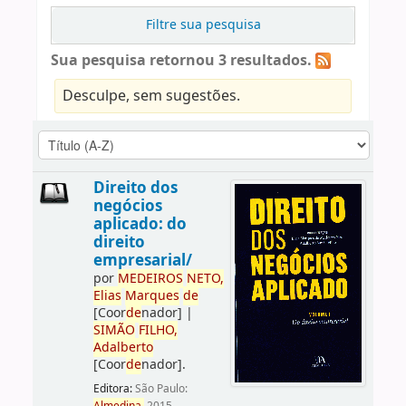
Filtre sua pesquisa
Sua pesquisa retornou 3 resultados.
Desculpe, sem sugestões.
Direito dos
negócios
aplicado: do
direito
empresarial/
por
ME
DE
IROS
NETO,
Elias
Marques
de
[Coor
de
nador]
|
SIMÃO
FILHO,
Adalberto
[Coor
de
nador]
.
Editora:
São Paulo: