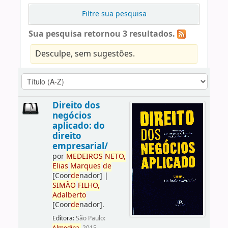
Filtre sua pesquisa
Sua pesquisa retornou 3 resultados.
Desculpe, sem sugestões.
Direito dos
negócios
aplicado: do
direito
empresarial/
por
ME
DE
IROS
NETO,
Elias
Marques
de
[Coor
de
nador]
|
SIMÃO
FILHO,
Adalberto
[Coor
de
nador]
.
Editora:
São Paulo: