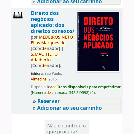
Adicionar ao seu carrinho
Direito dos
negócios
aplicado: dos
direitos conexos/
por
ME
DE
IROS
NETO,
Elias
Marques
de
[Coor
de
nador]
|
SIMÃO
FILHO,
Adalberto
[Coor
de
nador]
.
Editora:
São Paulo:
Almedina,
2016
Disponibilida
de
:
Itens disponíveis para empréstimo:
[
Número
de
chamada:
342.2 D598
]
(2).
Reservar
Adicionar ao seu carrinho
Não encontrou o
que procura?