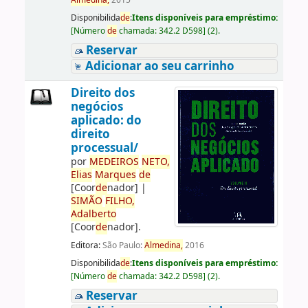
Almedina,
2015
Disponibilida
de
:
Itens disponíveis para empréstimo:
[
Número
de
chamada:
342.2 D598
]
(2).
Reservar
Adicionar ao seu carrinho
Direito dos
negócios
aplicado: do
direito
processual/
por
ME
DE
IROS
NETO,
Elias
Marques
de
[Coor
de
nador]
|
SIMÃO
FILHO,
Adalberto
[Coor
de
nador]
.
Editora:
São Paulo:
Almedina,
2016
Disponibilida
de
:
Itens disponíveis para empréstimo:
[
Número
de
chamada:
342.2 D598
]
(2).
Reservar